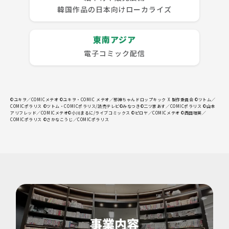
韓国作品の日本向けローカライズ
東南アジア
電子コミック配信
©ユキヲ／COMICメテオ ©ユキヲ・COMIC メテオ／邪神ちゃんドロップキック X 製作委員会 ©ツトム／
COMICポラリス ©ツトム・COMICポラリス/読売テレビ©みなつき©二ツ家あす／COMICポラリス ©山本
アリフレッド／COMICメテオ©小川まるに/ライブコミックス ©ピロヤ／COMICメテオ ©西田理英／
COMICポラリス ©さかなこうじ／COMICポラリス
事業内容