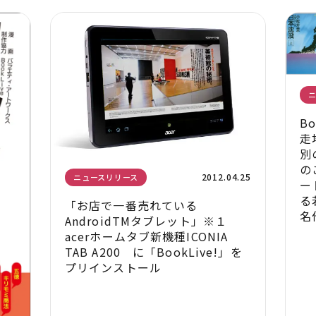
B
走
別
の
2012.04.25
ニュースリリース
ー
る
「お店で一番売れている
名
AndroidTMタブレット」※１
acerホームタブ新機種ICONIA
TAB A200 に「BookLive!」を
プリインストール