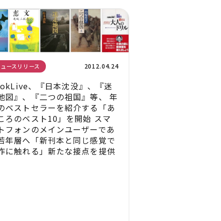
2012.04.24
ニュースリリース
ookLive、『日本沈没』、『迷
地図』、『二つの祖国』等、 年
のベストセラーを紹介する「あ
ころのベスト10」を開始 スマ
トフォンのメインユーザーであ
若年層へ「新刊本と同じ感覚で
作に触れる」新たな接点を提供