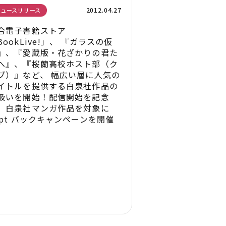
2012.04.27
ニュースリリース
合電子書籍ストア
BookLive!」、 『ガラスの仮
』、『愛蔵版・花ざかりの君た
へ』、『桜蘭高校ホスト部（ク
ブ）』など、 幅広い層に人気の
イトルを提供する白泉社作品の
扱いを開始！配信開始を記念
、白泉社マンガ作品を対象に
0pt バックキャンペーンを開催