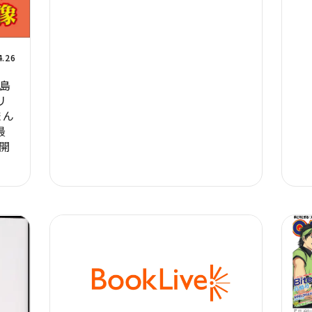
4.26
島
リ
まん
最
開