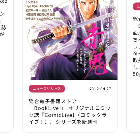
5.02
ン
総
1」
「
ガ誌
面
が
ち
ラ
タ
取
し
5
2012.04.27
ニュースリリース
総合電子書籍ストア
「BookLive!」 オリジナルコミッ
ク誌『ComicLive!（コミックラ
イブ！）』シリーズを新創刊