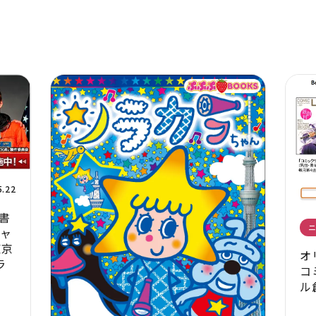
5.22
書
キャ
東京
オ
ラ
コ
ル