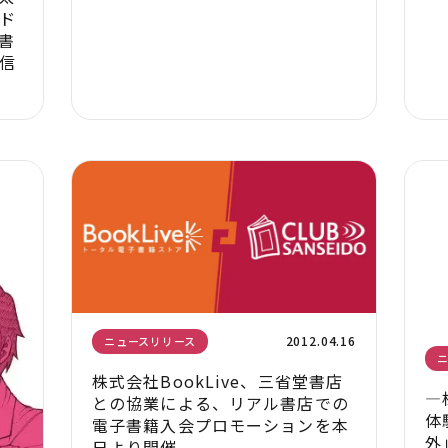
ド
書
配信
2012.04.16
ニュースリリース
株式会社BookLive、三省堂書店
―
との協業による、リアル書店での
体
電子書籍入会プロモーションを本
外
日より開催