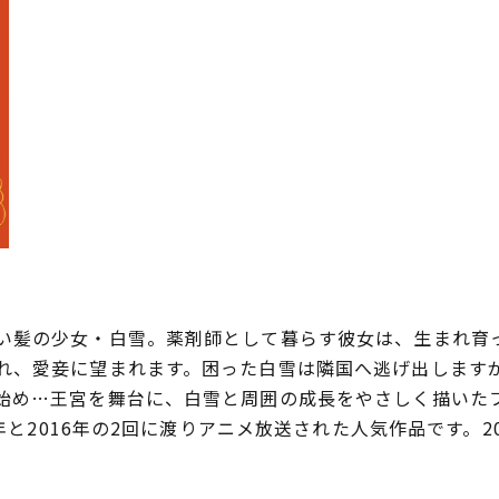
髪の少女・白雪。薬剤師として暮らす彼女は、生まれ育
れ、愛妾に望まれます。困った白雪は隣国へ逃げ出します
始め…王宮を舞台に、白雪と周囲の成長をやさしく描いた
5年と2016年の2回に渡りアニメ放送された人気作品です。2