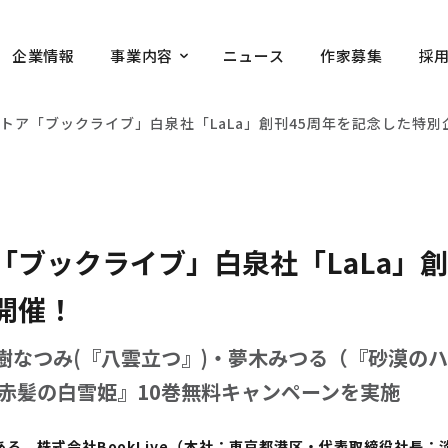
企業情報
事業内容
ニュース
作家募集
採
トア「ブックライブ」白泉社「LaLa」創刊45周年を記念した特
ブックライブ」白泉社「LaLa」創
開催！
樹なつみ(『八雲立つ』)・夢木みつる（『砂漠のハ
赤髪の白雪姫』10巻無料キャンペーンを実施
、株式会社BookLive（本社：東京都港区・代表取締役社長：