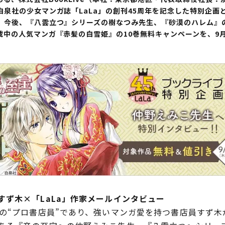
泉社の少女マンガ誌「LaLa」の創刊45周年を記念した特別企画
。今後、『八雲立つ』シリーズの樹なつみ先生、『砂漠のハレム』
載中の人気マンガ『赤髪の白雪姫』の10巻無料キャンペーンを、9
すず木×「LaLa」作家メールインタビュー
の“プロ書店員”であり、強いマンガ愛を持つ書店員すず木が