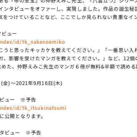
ある『帝の至宝』の仲野えみこ先生、『八雲立つ』シリー
インタビューをオファーし、実現しました。作品の誕生秘
気をつけていることなど、ここでしか見られない貴重なイ
タビュー
/index/id/tk_nakanoemiko
うと思ったキッカケを教えてください。」「一番思い入
ガ、影響を受けたマンガを教えてください。」など、12個
含めた、仲野えみこ先生のマンガ６冊が無料&半額で読める
金)～2021年9月16日(木)
タビュー ※予告
index/id/tk_itsukinatsumi
時に公開となります。
インタビュー ※予告