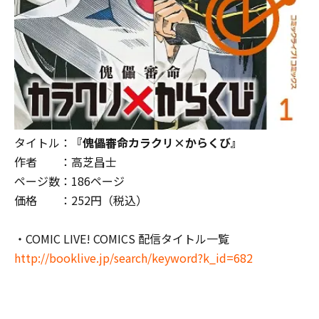
タイトル：
『傀儡審命カラクリ×からくび』
作者 ：高芝昌士
ページ数：
186
ページ
価格 ：
252
円（税込）
・COMIC LIVE! COMICS 配信タイトル一覧
http://booklive.jp/search/keyword?k_id=682