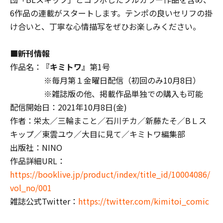
6作品の連載がスタートします。テンポの良いセリフの掛
け合いと、丁寧な心情描写をぜひお楽しみください。
■新刊情報
作品名：
『キミトワ』
第1号
※毎月第１金曜日配信（初回のみ10月8日）
※雑誌版の他、掲載作品単独での購入も可能
配信開始日：2021年10月8日(金)
作者：栄太／三輪まこと／石川チカ／新藤たそ／BＬス
キップ／東雲ユウ／大目に見て／キミトワ編集部
出版社：NINO
作品詳細URL：
https://booklive.jp/product/index/title_id/10004086/
vol_no/001
雑誌公式Twitter：
https://twitter.com/kimitoi_comic