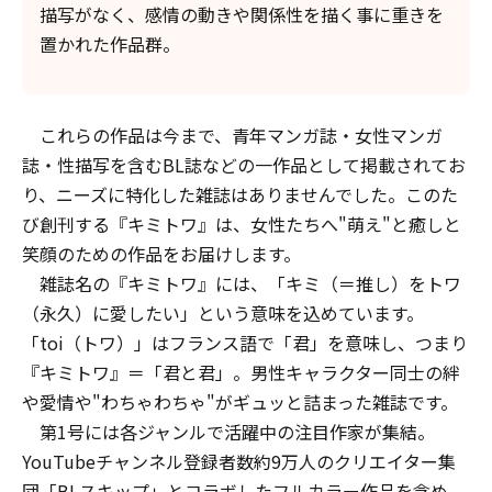
描写がなく、感情の動きや関係性を描く事に重きを
置かれた作品群。
これらの作品は今まで、青年マンガ誌・女性マンガ
誌・性描写を含むBL誌などの一作品として掲載されてお
り、ニーズに特化した雑誌はありませんでした。このた
び創刊する『キミトワ』は、女性たちへ"萌え"と癒しと
笑顔のための作品をお届けします。
雑誌名の『キミトワ』には、「キミ（＝推し）をトワ
（永久）に愛したい」という意味を込めています。
「toi（トワ）」はフランス語で「君」を意味し、つまり
『キミトワ』＝「君と君」。男性キャラクター同士の絆
や愛情や"わちゃわちゃ"がギュッと詰まった雑誌です。
第1号には各ジャンルで活躍中の注目作家が集結。
YouTubeチャンネル登録者数約9万人のクリエイター集
団「BLスキップ」とコラボしたフルカラー作品を含め、