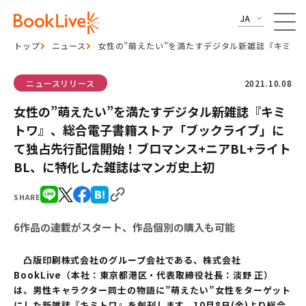
JA
トップ
ニュース
女性の”萌えたい”を満たすデジタル新雑誌『キミト
ニュースリリース
2021.10.08
女性の”萌えたい”を満たすデジタル新雑誌『キミ
トワ』、総合電子書籍ストア「ブックライブ」に
て独占先行配信開始！ブロマンス+ニアBL+ライト
BL、に特化した雑誌はマンガ史上初
SHARE
6作品の連載がスタート、作品個別の購入も可能
凸版印刷株式会社のグループ会社である、株式会社
BookLive（本社：東京都港区・代表取締役社長：淡野 正）
は、男性キャラクター同士の物語に”萌えたい”女性をターゲット
にした新雑誌『キミトワ』を創刊します。10月8日(金)より総合