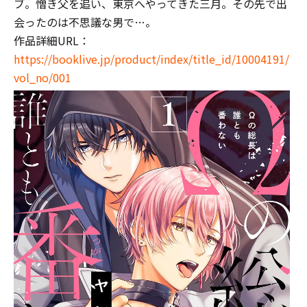
ブ。憎き父を追い、東京へやってきた三月。その先で出
会ったのは不思議な男で…。
作品詳細URL：
https://booklive.jp/product/index/title_id/10004191/
vol_no/001