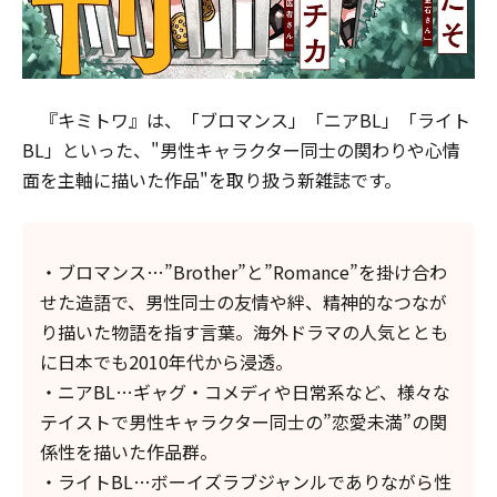
『キミトワ』は、「ブロマンス」「ニアBL」「ライト
BL」といった、"男性キャラクター同士の関わりや心情
面を主軸に描いた作品"を取り扱う新雑誌です。
・ブロマンス…”Brother”と”Romance”を掛け合わ
せた造語で、男性同士の友情や絆、精神的なつなが
り描いた物語を指す言葉。海外ドラマの人気ととも
に日本でも2010年代から浸透。
・ニアBL…ギャグ・コメディや日常系など、様々な
テイストで男性キャラクター同士の”恋愛未満”の関
係性を描いた作品群。
・ライトBL…ボーイズラブジャンルでありながら性