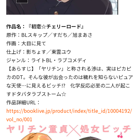
作品名：『初恋☆チェリーロード』
原作：BLスキップ／すだち／旭まあさ
作画：大目に見て
仕上げ：影ちょす／東雲ユウ
ジャンル：ライトBL・ラブコメディ
【あらすじ】「ヤリチン」と称される渉は、実はピカピ
カのDT。そんな彼が出会ったのは穢れを知らないピュア
な天使…に見えるビッチ!? 化学反応必至の二人が起こ
すドタバタラブストーム☆
作品詳細URL：
https://booklive.jp/product/index/title_id/10004192/
vol_no/001