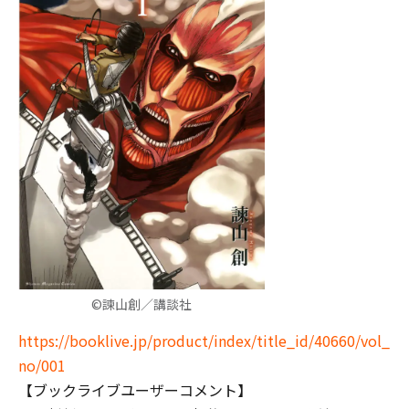
©諫山創／講談社
https://booklive.jp/product/index/title_id/40660/vol_
no/001
【ブックライブユーザーコメント】