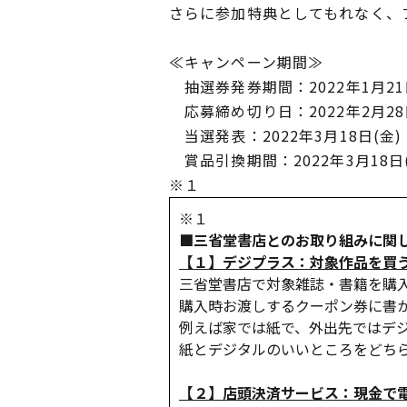
さらに参加特典としてもれなく、ブ
≪キャンペーン期間≫
抽選券発券期間：2022年1月21日
応募締め切り日：2022年2月28
当選発表：2022年3月18日(
賞品引換期間：2022年3月18日(金
※１
※１
■三省堂書店とのお取り組みに関
【１】デジプラス：対象作品を買
三省堂書店で対象雑誌・書籍を購
購入時お渡しするクーポン券に書
例えば家では紙で、外出先ではデ
紙とデジタルのいいところをどち
【２】店頭決済サービス：現金で