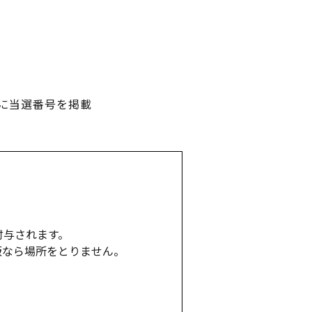
ジに当選番号を掲載
。
付与されます。
版なら場所をとりません。