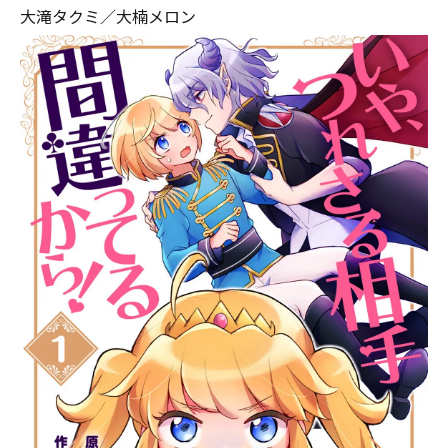
大滝タクミ／大楠メロン