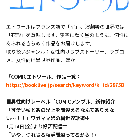
エトワールはフランス語で「星」、演劇等の世界では
「花形」を意味します。夜空に輝く星のように、個性に
あふれるきらめく作品をお届けします。
取り扱いジャンル：女性向けラブストーリー、ラブコ
メ、女性向け異世界作品、ほか
「
COMICエトワール
」作品一覧：
https://booklive.jp/search/keyword/k_id/28758
■男性向けレーベル「COMICアンブル」新作紹介
「可愛い私とあの兄上を間違えるなんてありえな
い…！！」
ワガママ
姫
の
異世界
珍道中
1月14日(金)より好評配信中
『
いや、つれさる相手間違ってるから！
』