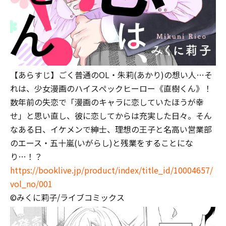
【あらすじ】ごく普通のOL・朱莉(あかり)の想い人…そ
れは、少女漫画のハイスぺックヒーロー《直樹くん》！
数年前の失恋で「漫画のキャラに恋していたほうが幸
せ」と思い直し、彼に恋してからは充実した日々。そん
なある日、イケメンで紳士、理想の王子と名高い営業部
のエース・五十嵐(いがらし)と残業をすることにな
り…！？
https://booklive.jp/product/index/title_id/10004657/
vol_no/001
©みくに莉子/ライブコミックス