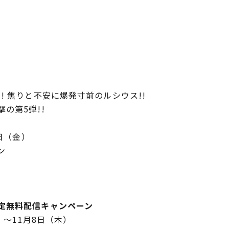
! 焦りと不安に爆発寸前のルシウス!!
の第5弾!!
日（金）
ン
定無料配信キャンペーン
）～11月8日（木）