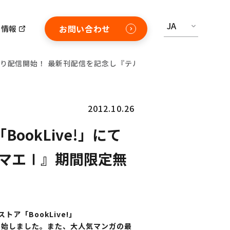
JA
お問い合わせ
用情報
本日より配信開始！ 最新刊配信を記念し『テルマエ・ロマエⅠ』期間限
2012.10.26
okLive!」にて
ロマエⅠ』期間限定無
ア「BookLive!」
を開始しました。また、大人気マンガの最