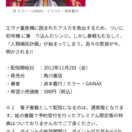
© カラー・GAINAX イラスト／貞本義行
エヴァ量産機に囲まれたアスカを救出するため、ついに
初号機 に乗 り込んだシンジ。しかし善戦もむなしく、
「人類補完計画」が始まってしまう――。各々の思惑が今、
明かされる!!
・配信開始日 ：2012年11月2日（金）
・発売元 ：角川書店
・著者 ：貞本義行 / カラー・GAINAX
・希望小売価格：588円（税込）
※１ 電子書籍として配信になるのは、通常版となりま
す。紙の書籍で予約受付を行ったプレミアム限定版の特
典はついておりませんのでご了承ください。
※２ ポイントの有効期限は、ポイント付与月から5か