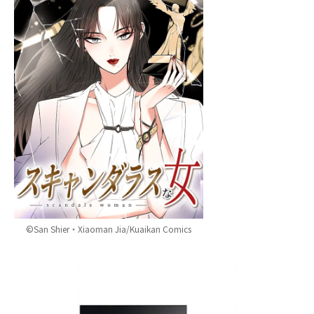
©San Shier・Xiaoman Jia/Kuaikan Comics