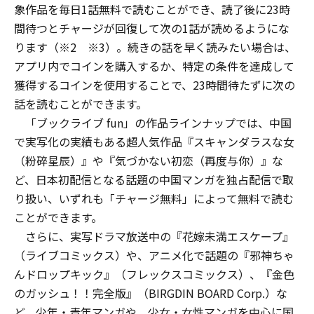
象作品を毎日1話無料で読むことができ、読了後に23時
間待つとチャージが回復して次の1話が読めるようにな
ります（※2 ※3）。続きの話を早く読みたい場合は、
アプリ内でコインを購入するか、特定の条件を達成して
獲得するコインを使用することで、23時間待たずに次の
話を読むことができます。
「ブックライブ fun」の作品ラインナップでは、中国
で実写化の実績もある超人気作品『スキャンダラスな女
（粉碎星辰）』や『気づかない初恋（再度与你）』な
ど、日本初配信となる話題の中国マンガを独占配信で取
り扱い、いずれも「チャージ無料」によって無料で読む
ことができます。
さらに、実写ドラマ放送中の『花嫁未満エスケープ』
（ライブコミックス）や、アニメ化で話題の『邪神ちゃ
んドロップキック』（フレックスコミックス）、『金色
のガッシュ！！完全版』（BIRGDIN BOARD Corp.）な
ど、少年・青年マンガや、少女・女性マンガを中心に国