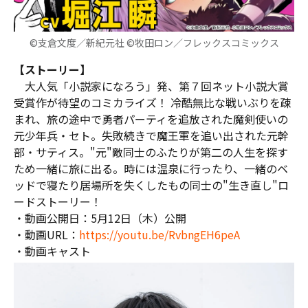
©支倉文度／新紀元社 ©牧田ロン／フレックスコミックス
【ストーリー】
大人気「小説家になろう」発、第７回ネット小説大賞
受賞作が待望のコミカライズ！ 冷酷無比な戦いぶりを疎
まれ、旅の途中で勇者パーティを追放された魔剣使いの
元少年兵・セト。失敗続きで魔王軍を追い出された元幹
部・サティス。"元"敵同士のふたりが第二の人生を探す
ため一緒に旅に出る。時には温泉に行ったり、一緒のベ
ッドで寝たり――居場所を失くしたもの同士の"生き直し"ロ
ードストーリー！
・動画公開日：5月12日（木）公開
・動画URL：
https://youtu.be/RvbngEH6peA
・動画キャスト