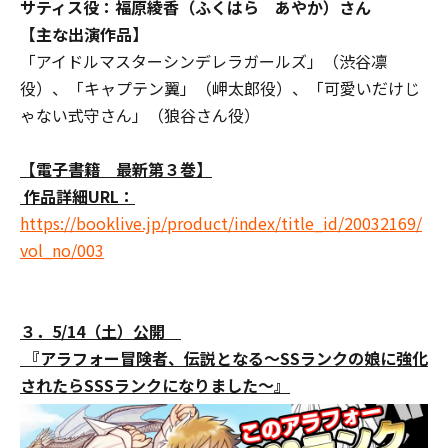
サティス役：福原綾香（ふくはら あやか）さん
【主な出演作品】
「アイドルマスターシンデレラガールズ」（渋谷凛
役）、「キャプテン翼」（岬太郎役）、「可愛いだけじ
ゃない式守さん」（狼谷さん役）
【電子書籍 最新第３巻】
作品詳細URL：
https://booklive.jp/product/index/title_id/20032169/
vol_no/003
３．5/14（土）公開
『アラフォー冒険者、伝説となる～SSランクの娘に強化
されたらSSSランクになりました～』