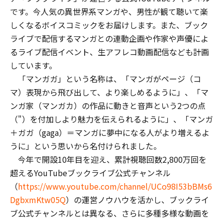
です。今人気の異世界系マンガや、男性が観て聴いて楽
しくなるボイスコミックをお届けします。また、ブック
ライブで配信するマンガとの連動企画や作家や声優によ
るライブ配信イベント、生アフレコ動画配信なども計画
しています。
「マンガガ」という名称は、「マンガがページ（コ
マ）表現から飛び出して、より楽しめるように」、「マ
ンガ家（マンガカ）の作品に動きと音声という2つの点
（"）を付加しより魅力を伝えられるように」、「マンガ
＋ガガ（gaga）＝マンガに夢中になる人がより増えるよ
うに」という思いから名付けられました。
今年で開設10年目を迎え、累計視聴回数2,800万回を
超えるYouTubeブックライブ公式チャンネル
（
https://www.youtube.com/channel/UCo98I53bBMs6
DgbxmKtw05Q
）の運営ノウハウを活かし、ブックライ
ブ公式チャンネルとは異なる、さらに多種多様な動画を