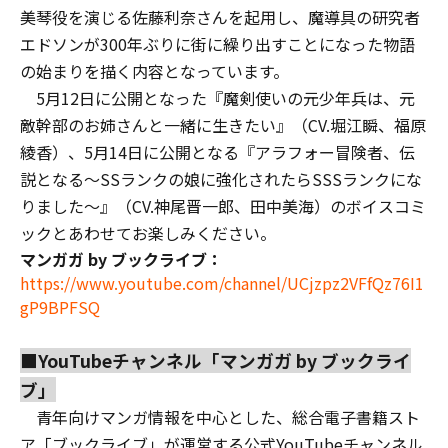
美琴役を演じる佐藤利奈さんを起用し、魔導具の研究者
エドソンが300年ぶりに街に繰り出すことになった物語
の始まりを描く内容となっています。
5月12日に公開となった『魔剣使いの元少年兵は、元
敵幹部のお姉さんと一緒に生きたい』（CV.堀江瞬、福原
綾香）、5月14日に公開となる『アラフォー冒険者、伝
説となる～SSランクの娘に強化されたらSSSランクにな
りました～』（CV.神尾晋一郎、田中美海）のボイスコミ
ックとあわせてお楽しみください。
マンガガ by ブックライブ：
https://www.youtube.com/channel/UCjzpz2VFfQz76I1
gP9BPFSQ
■YouTubeチャンネル「マンガガ by ブックライ
ブ」
青年向けマンガ情報を中心とした、総合電子書籍スト
ア「ブックライブ」が運営する公式YouTubeチャンネル