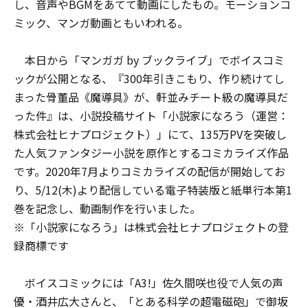
し、音声やBGMをあてて動画にしたもの。モーションコ
ミック、マンガ動画ともいわれる。
本日から「マンガガ by ブックライブ」でボイスコミ
ックが公開となる、『300年引きこもり、作り続けてし
まった骨董品《魔導具》が、軒並みチート級の魔導具だ
った件』は、小説投稿サイト「小説家になろう（運営：
株式会社ヒナプロジェクト）」にて、135万PVを突破し
た人気ファンタジー小説を原作とするコミカライズ作品
です。2020年7月よりコミカライズの配信が開始してお
り、5/12(木)より配信している電子特装版と紙単行本第1
巻を記念し、動画制作を行いました。
※「小説家になろう」は株式会社ヒナプロジェクトの登
録商標です
ボイスコミックには「A3!」佐久間咲也役で人気の声
優・酒井広大さんと、「とある科学の超電磁砲」で御坂