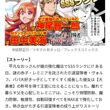
©延野正行／ツギクル ©タッ公／フレックスコミックス
【ストーリー】
平凡なおっさんが娘の強化魔法でSSSランクに!? ある
日、謎の赤子・レミニアを託された引退冒険者・ヴォル
フ。パパ大好きっ子としてすくすく成長した彼女は【大
勇者】の称号を得て王宮に仕えることになった。離れて
暮らす父を心配したレミニアは、こっそり物理防御、魔
力防御、敏捷性、自動回復すべてをMAXまで強化してお
き――。熱き血がたぎる引退冒険者の成り上がりストーリ