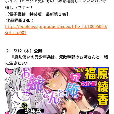
ボイスコミックで更にその世界を堪能していただけたら
嬉しいです…！
【電子書籍 特装版 最新第１巻】
作品詳細URL：
https://booklive.jp/product/index/title_id/10005020/
vol_no/001
２．5/12（木）公開
『魔剣使いの元少年兵は、元敵幹部のお姉さんと一緒
に生きたい』