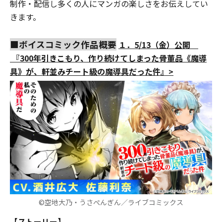
制作・配信し多くの人にマンガの楽しさをお伝えしてい
きます。
■ボイスコミック作品概要
１．5/13（金）公開
『300年引きこもり、作り続けてしまった骨董品《魔導
具》が、軒並みチート級の魔導具だった件』>
©空地大乃・うさぺんぎん／ライブコミックス
【ストーリー】