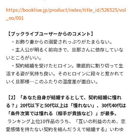
https://booklive.jp/product/index/title_id/526525/vol
_no/001
【ブックライブユーザーからのコメント】
・お飾り妻からの溺愛されっぷりがたまらない。
・主人公が明るく前向きで、旦那さんに依存していな
いところがいい。
・契約結婚を受けたヒロイン。徹底的に割り切って生
活する姿が気持ち良い。そのヒロインに段々と惹かれて
いく旦那様…このふたりの温度差が面白い。
【2】「あなた自身が結婚するとして、契約結婚に憧れ
る？」20代以下と50代以上は「憧れない」、30代40代は
「条件次第では憧れる（相手が貴族など）」が最多。
ランキング上位10作品のうち、「互いの利益のため、恋
愛感情を持たない契約を結んだうえで結婚する」いわゆ