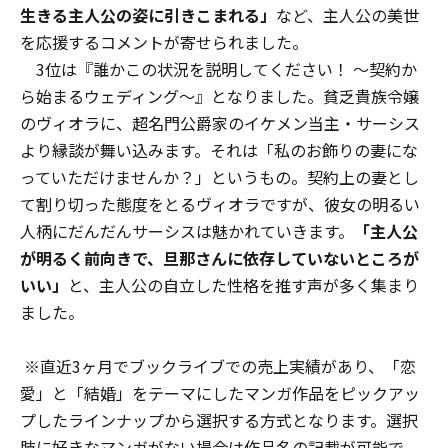
生きる主人公の姿に引きこまれる」
など、主人公の美世
を応援するコメントが寄せられました。
3位は『誰かこの状況を説明してください！ ～契約か
ら始まるウェディング～』となりました。貧乏貴族令嬢
のヴィオラに、超名門公爵家のイケメン当主・サーシス
より縁談が舞い込みます。それは「私のお飾りの妻にな
っていただけませんか？」というもの。契約上の妻とし
て割り切った態度をとるヴィオラですが、彼女の明るい
人柄にだんだんサーシスは魅かれていきます。
「主人公
が明るく前向きで、旦那さんに依存していないところが
いい」
と、主人公の自立した性格を推す声が多く集まり
ました。
※直近3ヶ月でブックライブでの売上実績があり、「恋
愛」と「結婚」をテーマにしたマンガ作品をピックアッ
プしたラインナップから選択する方式となります。選択
肢に好きなマンガがない場合は作品名の記載が可能で