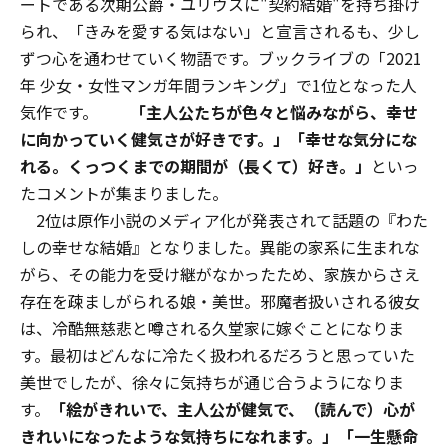
ートである次期公爵・ユリウスに"契約結婚"を持ち掛け
られ、「きみを愛する気はない」と宣言されるも、少し
ずつ心を通わせていく物語です。ブックライブの「2021
年 少女・女性マンガ年間ランキング」で1位となった人
気作です。
「主人公たちが色々と悩みながら、幸せ
に向かっていく健気さが好きです。」「幸せな気分にな
れる。くっつくまでの期間が（長くて）好き。」
といっ
たコメントが集まりました。
2位は原作小説のメディア化が発表されて話題の『わた
しの幸せな結婚』となりました。異能の家系に生まれな
がら、その能力を受け継がなかったため、家族からさえ
存在を疎ましがられる娘・美世。邪魔者扱いされる彼女
は、冷酷無慈悲と噂される久堂家に嫁ぐことになりま
す。最初はどんなに冷たく扱われるだろうと思っていた
美世でしたが、徐々に気持ちが通じ合うようになりま
す。
「絵がきれいで、主人公が健気で、（読んで）心が
きれいになったような気持ちになれます。」「一生懸命