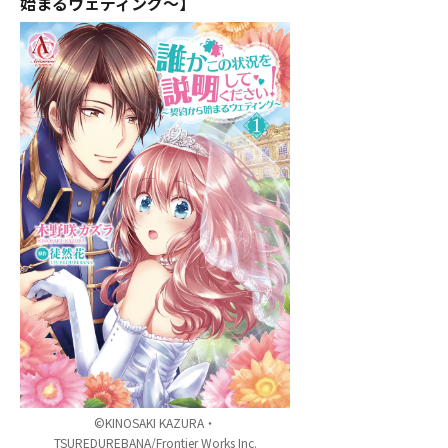
始まるウェディング～】
©KINOSAKI KAZURA・
TSUREDUREBANA/Frontier Works Inc.