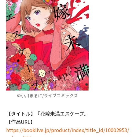
©小川まるに/ライブコミックス
【タイトル】『花嫁未満エスケープ』
【作品URL】
https://booklive.jp/product/index/title_id/10002953/