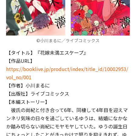
©小川まるに／ライブコミックス
【タイトル】『花嫁未満エスケープ』
【作品URL】
https://booklive.jp/product/index/title_id/10002953/
vol_no/001
【作者】小川まるに
【出版社】ライブコミックス
【本編ストーリー】
彼氏の尚紀と付き合って6年、同棲して4年目を迎えマ
ンネリ気味の日々を過ごしているゆうは、結婚になかな
か踏み切らない尚紀にモヤモヤしていた。ゆうの誕生日
にちょっとしたことがきっかけで怒りを抑えきれず、ゆ