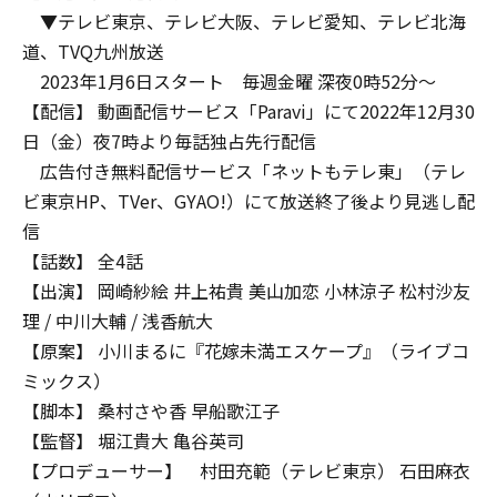
▼テレビ東京、テレビ大阪、テレビ愛知、テレビ北海
道、TVQ九州放送
2023年1月6日スタート 毎週金曜 深夜0時52分～
【配信】 動画配信サービス「Paravi」にて2022年12月30
日（金）夜7時より毎話独占先行配信
広告付き無料配信サービス「ネットもテレ東」（テレ
ビ東京HP、TVer、GYAO!）にて放送終了後より見逃し配
信
【話数】 全4話
【出演】 岡崎紗絵 井上祐貴 美山加恋 小林涼子 松村沙友
理 / 中川大輔 / 浅香航大
【原案】 小川まるに『花嫁未満エスケープ』（ライブコ
ミックス）
【脚本】 桑村さや香 早船歌江子
【監督】 堀江貴大 亀谷英司
【プロデューサー】 村田充範（テレビ東京） 石田麻衣