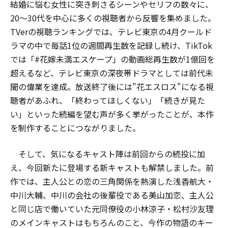
結婚に悩む女性に突き刺さるシーンやセリフの数々に、
20〜30代を中心に多くの視聴者から反響を集めました。
TVerの視聴ランキングでは、テレビ東京の4月クールド
ラマの中で毎話1位の週間再生数を記録し続け、TikTok
では「#花嫁未満エスケープ」の動画総再生数が1億回を
超えるなど、テレビ東京の深夜帯ドラマとしては前代未
聞の偉業を達成。放送終了後には"花エスロス"になる視
聴者があふれ、「終わってほしくない」「続きが見た
い」といった続編を望む声が多く挙がったことが、本作
を制作することにつながりました。
そして、気になるキャスト陣は前回からの続投に加
え、今回新たに登場する新キャストも解禁しました。前
作では、主人公との恋の三角関係を熱演した浅香航大・
中川大輔、中川の会社の後輩役である美山加恋、主人公
と同じ店で働いていた元同僚役の小林涼子・松村沙友理
のメインキャストはもちろんのこと、今作の物語のキー