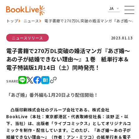
JA
トップ
ニュース
電子書籍で270万DL突破の婚活マンガ『あざ婚～
ニュースリリース
2023.01.13
電子書籍で270万DL突破の婚活マンガ『あざ婚～
あの子が結婚できない理由～』１巻 紙単行本＆
電子特装版1月14日（土）同時発売！
SHARE
「あざ婚」番外編も1月20日より配信開始！
凸版印刷株式会社のグループ会社である、株式会社
BookLive（本社：東京都港区・代表取締役社長：淡野 正・以
下、当社）は、出版者「ライブコミックス」としてオリジナルコ
ミックを制作・配信しています。このたび、『あざ婚～あの子が
結婚できない理由～』（作者：アン・ミツコ）の紙単行本＆電子