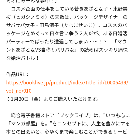
ミオにみーんな夢中！」
コスメ企画の仕事をしている若きあざと女子・東野美
桜（ヒガシノミオ）の天敵は、パッケージデザイナーの
サバサバ女子・田島清子（たじませいこ）。コスメのパ
ッケージをめぐって日々言い争う２人だが、ある日婚活
パーティーでばったり遭遇してしまい……！？ 「マウ
ントあざと女VS自称サバサバ女」の読めばスッキリ痛快
な婚活バトル！
作品URL：
https://booklive.jp/product/index/title_id/10005439/
vol_no/010
※1月20日（金）よりご購入いただけます。
総合電子書籍ストア「ブックライブ」は、"いつも心に
「マンガ部屋」を。"をコンセプトに、人生を豊かにする
本との出会いと、心ゆくまで楽しむことができるサービ