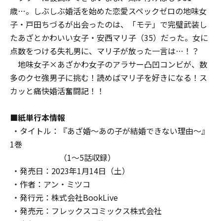
歳…。しぶしぶ婚活を始めた恋愛スペックゼロの地味女
子・戸田ちづるが出会ったのは、「モテ」で完璧武装し
たあざとかわいい女子・安西マリ子（35）だった。女に
点数をつける失礼男に、マリ子が放った一言は…！？
地味女子×あざかわ女子のアラサー凸凹コンビが、数
多のクセ強男子に挑む！読めばマリ子を好きになる！ス
カッと痛快婚活奮闘記！！
■紙単行本情報
・タイトル：『あざ婚～あの子が結婚できない理由～』
1巻
（1～5話収録）
・発売日：2023年1月14日（土）
・作者：アン・ミツコ
・発行元：株式会社BookLive
・発売元：フレックスコミックス株式会社