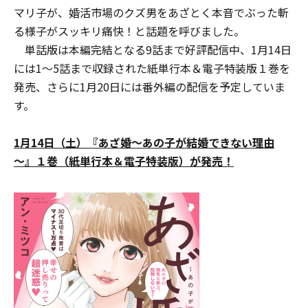
マリ子が、婚活市場のクズ男をあざとく本音でぶった斬
る様子がスッキリ痛快！と話題を呼びました。
単話版は本編完結となる9話まで好評配信中、1月14日
には1～5話まで収録された紙単行本＆電子特装版１巻を
発売、さらに1月20日には番外編の配信を予定していま
す。
1月14日（土）『あざ婚～あの子が結婚できない理由
～』１巻（紙単行本＆電子特装版）が発売！