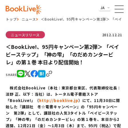
JA
トップ
ニュース
＜BookLive!、95円キャンペーン第2弾＞ 「
ニュースリリース
2012.12.21
＜BookLive!、95円キャンペーン第2弾＞ 「ベイ
ビーステップ」「神の雫」「のだめカンタービ
レ」の第１巻 本日より配信開始！
SHARE
株式会社BookLive（本社：東京都台東区、代表取締役社長：
淡野 正、以下：当社）は、トータル電子書籍ストア
「BookLive!」（
http://booklive.jp
）にて、11月30日に開
始した『講談社 冬☆電書キャンペーン』の「95円キャンペー
ン 第2弾」として、講談社の人気3タイトル「ベイビーステッ
プ」「神の雫」「のだめカンタービレ」の第１巻を、本日から2
週間、12月21日（金）～1月3日（木）まで、95円（税込）で配