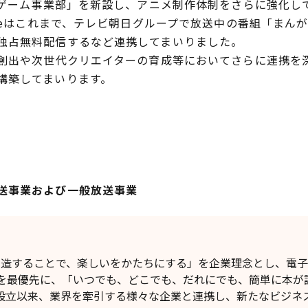
・ゲーム事業部」を新設し、アニメ制作体制をさらに強化し
iveはこれまで、テレビ朝日グループで放送中の番組「まん
独占無料配信するなど連携してまいりました。
P創出や次世代クリエイターの育成等においてさらに連携を
構築してまいります。
送事業および一般放送事業
】
値を創造することで、楽しいをかたちにする」を企業理念とし、電
を最優先に、「いつでも、どこでも、だれにでも、簡単に本が
設立以来、業界を牽引する様々な企業と連携し、新たなビジネ