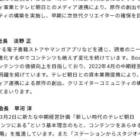
事業とテレビ朝日とのメディア連携により、原作の創出
ティの構築を実施し、早期に次世代クリエイターの確保を
社長 淡野 正
運営する電子書籍ストアやマンガアプリなどを通じ、読者のニ
化する中でコンテンツも絶えず変化を続けています。Book
ンテンツの価値向上を目指しており、2022年4月の中期
飛躍を掲げています。テレビ朝日との資本業務提携により、
ィア連携による原作の創出、クリエイターコミュニティの
てまいります。
会長 早河 洋
3月2日に新たな中期経営計画「新しい時代のテレビ朝日 経営
ンツにある"という基本理念のもと、コンテンツをあらゆる
°戦略」を推進しています。また「ステーションからスタジ