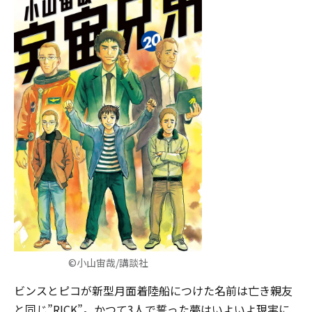
©小山宙哉/講談社
ビンスとピコが新型月面着陸船につけた名前は亡き親友
と同じ”RICK”。かつて3人で誓った夢はいよいよ現実に