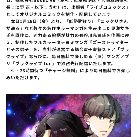
る、株式会社BookLive（本社：東京都港区・代表取締役社
長：淡野 正・以下：当社）は、出版者「ライブコミックス」
としてオリジナルコミックを制作・配信しています。
本日1月26日（金）より、『低俗霊狩り』『コックリさん
が通る』など数々の名作ホラーマンガを生み出した奥瀬サキ
氏を原作に、迫力ある絵柄が魅力の長谷川光司氏を作画に迎
え、制作したフルカラータテヨミマンガ『ゴーストライター
とその弟子』を、当社が運営する総合電子書籍ストア「ブッ
クライブ」ならびに、毎日無料で楽しめる（※）マンガアプ
リ「ブックライブ fun」で独占先行配信いたします。
※…23時間待つ「チャージ無料」により毎日無料でお楽し
みいただけます。