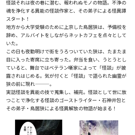
怪談――それは夜の巷に潜む、報われぬモノの物語。不浄の
魂を浄化する異能の怪談作家と、その弟子による怪異譚
スタート！
地方から大学受験のために上京した鳥居狭は、予備校を
辞め、アルバイトをしながらネットカフェを点々として
いた。
この日も夜勤明けで街をうろついていた狭は、たまたま
目に入った寄席に立ち寄った。弁当を食い、うとうとし
ていると、舞台ではベテラン噺家によって「怪談」が披
露されはじめる。気が付くと「怪談」で語られた幽霊が
狭の前に現れ―――。
実話怪談を異能の技で蒐集し、補完。怪談として世に放
つことで浄化する怪談のゴーストライター・石神井包と
その弟子・鳥居狭による怪異解放の物語が始まる！