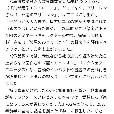
＜主演女優賞＞では今回受賞した茅野 うみ子さん
（『海が走るエンドロール』）だけでなく、フリーレン
さん（『葬送のフリーレン』）はアニメにも出演し、
「子どもから大人まで、幅広い年代の方から支持されて
いるのでは」といった声や、平均年齢が高い傾向がある
今回のノミネートキャラクターの中で、猫猫（まおま
お）さん（『薬屋のひとりごと』）の将来性を評価すべ
きでは、といった声も上がりました。
＜作品賞＞では、巻浅ながら絵の迫力や読み始めたら
止まらない面白さの『龍とカメレオン』（スクウェア・
エニックス）や、冒頭のインパクトや書店での売れ行き
が凄まじい『ホタルの嫁入り』（小学館）にも言及され
ました。
特に審査が難航したのが＜審査員特別賞＞。各審査員
がキャラクターをプレゼンする本賞では、受賞した『気
になってる人が男じゃなかった』の2名の他にも、2023
年前半に登場し話題を攫った『ねこに転生したおじさ