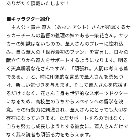
ありがたく頂戴いたします！
■キャラクター紹介
主人公・青井 葦人（あおい アシト）さんが所属するサ
ッカーチームの監督の義理の妹である一条花さん。サッ
カーの知識はないものの、葦人さんのプレーに惚れ込
み、自ら葦人の「世界最初のファン」を宣言し、日々の
献立作りから葦人をサポートするようになります。明る
く天真爛漫な花さんですが、「頑張れ。人間は考える葦
である。」と、時に印象的な言葉で葦人さんを勇気づ
け、新しい気づきを与えます。そして葦人さんを応援す
るだけでなく、花さん自身も世界的なスポーツドクター
になるため、高校生のうちからスペインへの留学を決
意。その行動力に刺激され、葦人さんにとっても大切な
存在になっていきます。ただサポートするのではなく、
自らも努力し成長しようとする彼女に、葦人さんだけで
なく我々読者も頑張る力をもらえます。