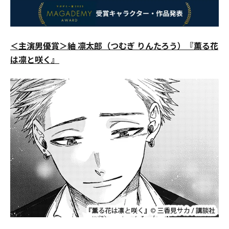
＜主演男優賞＞紬 凛太郎（つむぎ りんたろう）『薫る花
は凛と咲く』