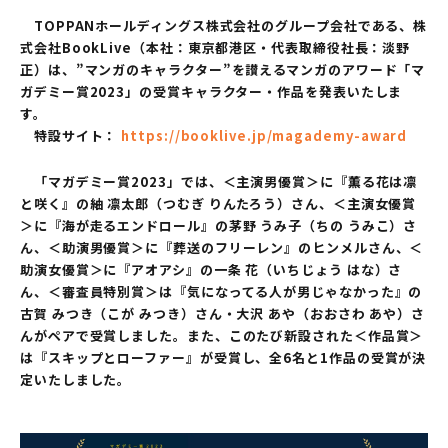
TOPPANホールディングス株式会社のグループ会社である、株
式会社BookLive（本社：東京都港区・代表取締役社長：淡野
正）は、”マンガのキャラクター”を讃えるマンガのアワード「マ
ガデミー賞2023」の受賞キャラクター・作品を発表いたしま
す。
特設サイト：
https://booklive.jp/magademy-award
「マガデミー賞2023」では、＜主演男優賞＞に『薫る花は凛
と咲く』の紬 凛太郎（つむぎ りんたろう）さん、＜主演女優賞
＞に『海が走るエンドロール』の茅野 うみ子（ちの うみこ）さ
ん、＜助演男優賞＞に『葬送のフリーレン』のヒンメルさん、＜
助演女優賞＞に『アオアシ』の一条 花（いちじょう はな）さ
ん、＜審査員特別賞＞は『気になってる人が男じゃなかった』の
古賀 みつき（こが みつき）さん・大沢 あや（おおさわ あや）さ
んがペアで受賞しました。また、このたび新設された＜作品賞＞
は『スキップとローファー』が受賞し、全6名と1作品の受賞が決
定いたしました。