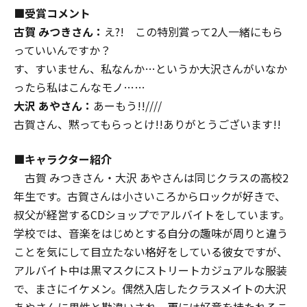
■受賞コメント
古賀 みつきさん：
え?! この特別賞って2人一緒にもら
っていいんですか？
す、すいません、私なんか…というか大沢さんがいなか
ったら私はこんなモノ……
大沢 あやさん：
あーもう!!////
古賀さん、黙ってもらっとけ!!ありがとうございます!!
■キャラクター紹介
古賀 みつきさん・大沢 あやさんは同じクラスの高校2
年生です。古賀さんは小さいころからロックが好きで、
叔父が経営するCDショップでアルバイトをしています。
学校では、音楽をはじめとする自分の趣味が周りと違う
ことを気にして目立たない格好をしている彼女ですが、
アルバイト中は黒マスクにストリートカジュアルな服装
で、まさにイケメン。偶然入店したクラスメイトの大沢
あやさんに男性と勘違いされ、更には好意を持たれるこ