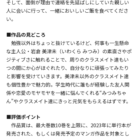
そして、面倒が理由で連絡を先延ばしにしていた親しい
人に会いに行って、一緒においしいご飯を食べてくださ
い。
■作品の見どころ
勉強以外はちょっと抜けているけど、何事も一生懸命
な主人公・岩倉 美津未（いわくら みつみ）の素直さやポ
ジティブさに触れることで、周りのクラスメイト達もい
つの間にか心がほぐれたり、自分なりに頑張ってみたり
と影響を受けていきます。美津未以外のクラスメイト達
も個性豊かで魅力的。学生時代に誰もが経験した友人関
係や恋愛のモヤモヤを一緒に悩んでくれる“みつみちゃ
ん”やクラスメイト達にきっと元気をもらえるはずです。
■評価ポイント
作品賞は、最大巻数10巻を上限に、2023年に単行本が
発売された、もしくは発売予定のマンガ作品を対象とし