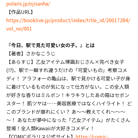
polaris.jp/ojisanha/
【作品URL】
https://booklive.jp/product/index/title_id/20017284/
vol_no/001
『今日、駅で見た可愛い女の子。』とは
【著者】さかなこうじ
【あらすじ】乙女アイテム博識おじさん×完ぺき女子
(!?)、駅で一瞬すれ違うだけの「可愛いもの」考察コメ
ディ！ アラフォーの亀山は、駅で見かける可愛い子が身
に着けているものが気になって仕方がない。この全人類
が好きな香りはミルボン！キラキラしたあの箱はセボン
スター！ 肌ツヤは……美容医療ではなくハイライト！ ど
このブランドが崩れにくい？ あ～～教えてくれ～～～
～！ あなたが夢中になった「乙女アイテム」がたくさん
登場！全人類Kawaiiが大好きコメディ！
【COMICポラリス公式サイト】
https://comic-