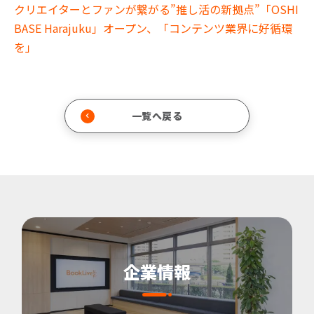
クリエイターとファンが繋がる”推し活の新拠点”「OSHI
BASE Harajuku」オープン、「コンテンツ業界に好循環
を」
一覧へ戻る
企業情報