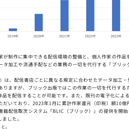
が制作に集中できる配信環境の整備と、個人作家の作品
ータ加工や流通手配などの業務の一切を代行する「ブリック出
は、配信書店ごとに異なる規定に合わせたデータ加工・
1）
ありますが、ブリック出版ではこの作業の一切を代行する
て作品を配信することが可能です。また、既刊の電子化によ
だいており、2023年1月に累計作家還元（印税）額10
書籍配信取次システム「BLIC（ブリック）」の提供を開
しました。
こと。