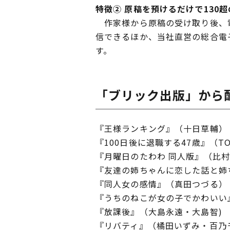
特徴② 原稿を預けるだけで130
作家様から原稿の受け取り後、電
信できるほか、当社直営の総合電
す。
「ブリック出版」から
『王様ランキング』（十日草輔）
『100日後に退職する47歳』（T
『月曜日のたわわ 同人版』（比
『友達の姉ちゃんに恋した話と姉
『同人女の感情』（真田つづる）
『うちのねこが女の子でかわいい
『放課後』（大島永遠・大島智)
『リバティ』（橘田いずみ・百乃