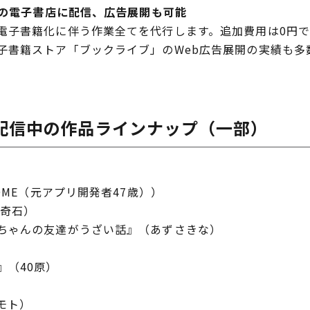
超の電子書店に配信、広告展開も可能
子書籍化に伴う作業全てを代行します。追加費用は0円で1
子書籍ストア「ブックライブ」のWeb広告展開の実績も多
配信中の作品ラインナップ（一部）
OME（元アプリ開発者47歳））
村奇石）
ちゃんの友達がうざい話』（あずさきな）
』（40原）
モト）