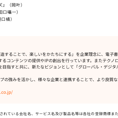
ズ』（岡叶）
田口囁一）
樋口橘）
】
を創造することで、楽しいをかたちにする」を企業理念に、電子
するコンテンツの提供やIPの創出を行っています。またテクノ
を目指すと共に、新たなビジョンとして「グローバル・デジタ
。
ループの強みを活かし、様々な企業と連携することで、より良質
。
.co.jp/
されている会社名、サービス名及び製品名等は各社の登録商標ま