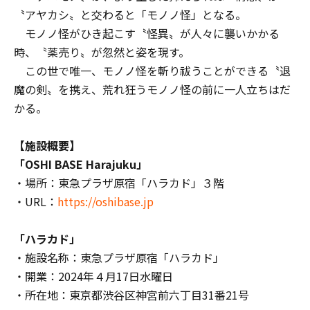
〝アヤカシ〟と交わると「モノノ怪」となる。
モノノ怪がひき起こす〝怪異〟が人々に襲いかかる
時、〝薬売り〟が忽然と姿を現す。
この世で唯一、モノノ怪を斬り祓うことができる〝退
魔の剣〟を携え、荒れ狂うモノノ怪の前に一人立ちはだ
かる。
【施設概要】
「OSHI BASE Harajuku」
・場所：東急プラザ原宿「ハラカド」３階
・URL：
https://oshibase.jp
「ハラカド」
・施設名称：東急プラザ原宿「ハラカド」
・開業：2024年４月17日水曜日
・所在地：東京都渋谷区神宮前六丁目31番21号