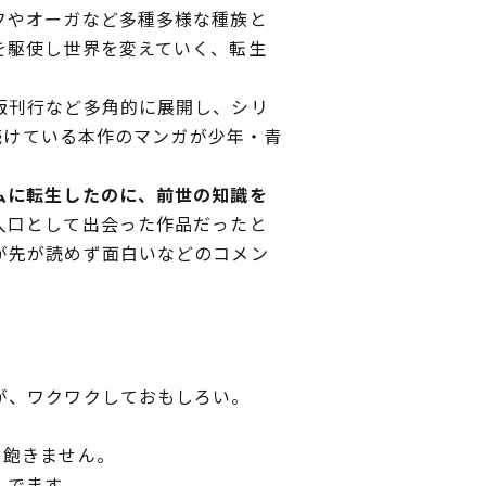
フやオーガなど多種多様な種族と
を駆使し世界を変えていく、転生
版刊行など多角的に展開し、シリ
れ続けている本作のマンガが少年・青
ムに転生したのに、前世の知識を
入口として出会った作品だったと
が先が読めず面白いなどのコメン
が、ワクワクしておもしろい。
も飽きません。
んでます。