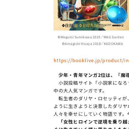
©Megumi Sumikawa 2019／MAG Garden
©Amagishi Hisaya 2018／KADOKAWA
https://booklive.jp/product/i
少年・青年マンガ2位は、『魔導具師ダ
小説投稿サイト「小説家になろう
中の大人気マンガです。
転生者のダリヤ・ロセッティが、
ように生きようと決意したダリヤ
人々を幸せにしていく物語です。
「女性ヒロインで逆境を乗り越え