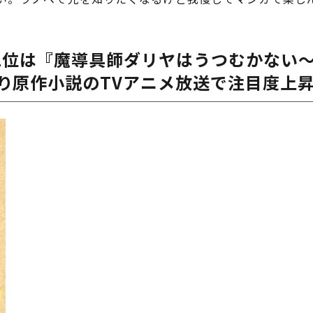
は『魔導具師ダリヤはうつむかない～Dahli
より原作小説のTVアニメ放送で注目度上