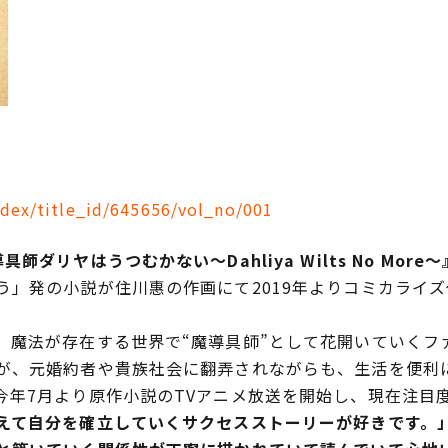
ndex/title_id/645656/vol_no/001
リヤはうつむかない～Dahliya Wilts No Mor
」発の小説が住川惠の作画にて2019年よりコミカライズ
魔法が存在する世界で“魔導具師”として花開いていくフ
が、元婚約者や貴族社会に翻弄されながらも、生活を便利
今年7月より原作小説のTVアニメ放送を開始し、現在注目
て自分を確立していくサクセスストーリーが好きです。