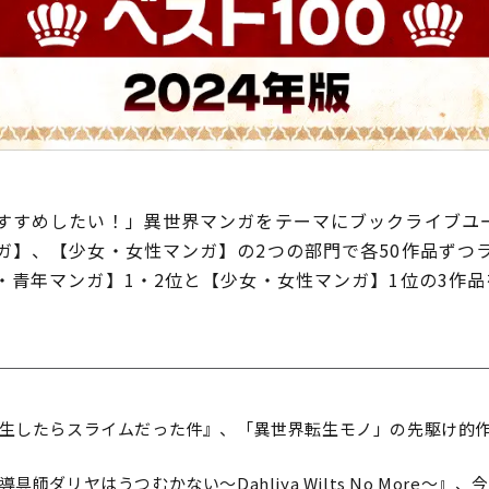
すめしたい！」異世界マンガをテーマにブックライブユ
ガ】、【少女・女性マンガ】の2つの部門で各50作品ずつ
青年マンガ】1・2位と【少女・女性マンガ】1位の3作
転生したらスライムだった件』、「異世界転生モノ」の先駆け的
師ダリヤはうつむかない～Dahliya Wilts No More～』