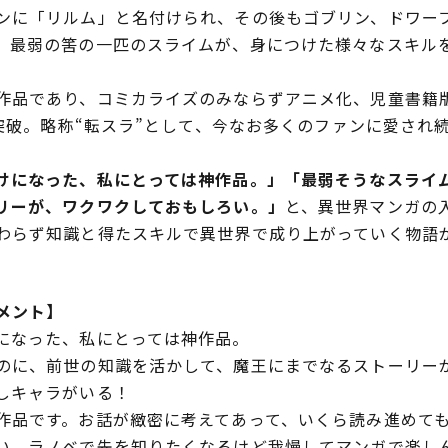
ンに「リルム」と名付けられ、その後もゴブリン、ドワー
。最弱の筈の一匹のスライムが、身につけた様々なスキル
品であり、コミカライズのみならずアニメ化、児童書籍
を突破。略称“転スラ”として、今なお多くのファンに愛さ
になった、私にとっては神作品。」「最弱そうなスライ
リーが、ワクワクしておもしろい。」
と、異世界マンガの
わらず知識と得たスキルで異世界で成り上がっていく物語
メント】
になった、私にとっては神作品。
のに、前世の知識を活かして、魔王にまでなるストーリー
しキャラがいる！
作品です。お話が緻密に考えてあって、いくら読み進めて
い。ラノベで先を知りたくなるけど我慢してマンガで楽し