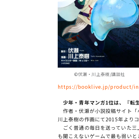
©伏瀬・川上泰樹/講談社
https://booklive.jp/product/i
少年・青年マンガ1位は、『転生
作者・伏瀬が小説投稿サイト「小
川上泰樹の作画にて2015年より
ごく普通の毎日を送っていた三上
も聞こえないゲームで最も弱いと