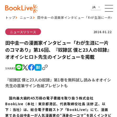
JA
トップ
ニュース
田中圭一の漫画家インタビュー「わが生涯に一片のコ
ニュースリリース
2016.01.22
田中圭一の漫画家インタビュー「わが生涯に一片
のコマあり」第16回、『奴隷区 僕と23人の奴隷』
オオイシヒロト先生のインタビューを掲載
SHARE
『奴隷区 僕と23人の奴隷』第1巻を無料試し読み＆オオイシ
先生の直筆サイン色紙プレゼントも
国内最大級約
45
万冊の電子書籍を取り扱う株式会社
BookLive
（本社：東京都港区、代表取締役社長
淡野
正、以
下：当社）は、総合電子書籍ストア「
BookLive!
」にて、漫画
家である田中圭一が人気漫画家の“渾身の一コマ”を訊くインタビ