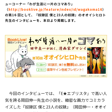
ューコーナー「わが生涯に一片のコマあり」
（
http://booklive.jp/feature/index/id/wagakoma16
）
の第
16
回として、『奴隷区
僕と
23
人の奴隷』のオオイシヒロト
先生のインタビューを、本日より掲載します。
今回のインタビューでは、「E★エブリスタ」で高い人
気を誇る岡田伸一先生の小説を、緻密な画力でコミカラ
イズした『奴隷区 僕と23人の奴隷』（岡田伸一・オオイ