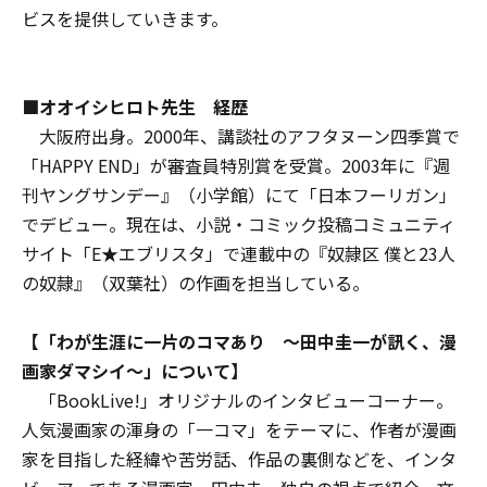
ビスを提供していきます。
■オオイシヒロト先生 経歴
大阪府出身。2000年、講談社のアフタヌーン四季賞で
「HAPPY END」が審査員特別賞を受賞。2003年に『週
刊ヤングサンデー』（小学館）にて「日本フーリガン」
でデビュー。現在は、小説・コミック投稿コミュニティ
サイト「E★エブリスタ」で連載中の『奴隷区 僕と23人
の奴隷』（双葉社）の作画を担当している。
【「わが生涯に一片のコマあり ～田中圭一が訊く、漫
画家ダマシイ～」について】
「BookLive!」オリジナルのインタビューコーナー。
人気漫画家の渾身の「一コマ」をテーマに、作者が漫画
家を目指した経緯や苦労話、作品の裏側などを、インタ