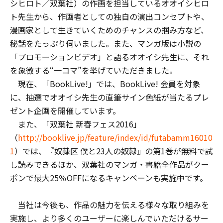
シヒロト／双葉社）の作画を担当しているオオイシヒロ
ト先生から、作画者としての独自の演出コンセプトや、
漫画家として生きていくためのチャンスの掴み方など、
秘話をたっぷり伺いました。また、マンガ版は小説の
「プロモーションビデオ」と語るオオイシ先生に、それ
を象徴する“一コマ”を挙げていただきました。
現在、「BookLive!」では、BookLive! 会員を対象
に、抽選でオオイシ先生の直筆サイン色紙が当たるプレ
ゼント企画を開催しています。
また、「双葉社 新春フェス2016」
（
http://booklive.jp/feature/index/id/futabamm16010
1
）では、『奴隷区 僕と23人の奴隷』の第1巻が無料で試
し読みできるほか、双葉社のマンガ・書籍全作品がクー
ポンで最大25％OFFになるキャンペーンも実施中です。
当社は今後も、作品の魅力を伝える様々な取り組みを
実施し、より多くのユーザーに楽しんでいただけるサー