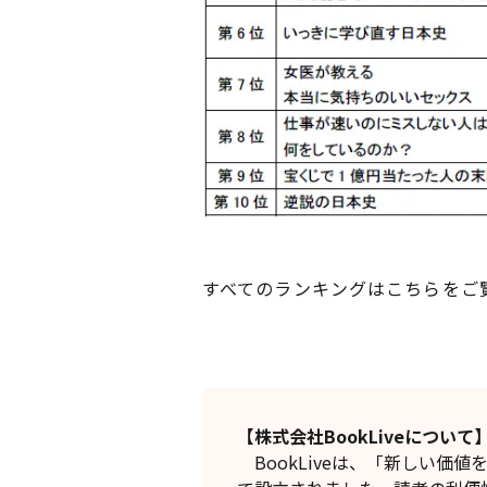
すべてのランキングはこちらを
【
株式会社
BookLive
について
BookLiveは、「新しい価