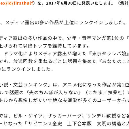
ex/id/firsthalf
）を、
2017
年
6
月
30
日に発表いたします。（集計
は、メディア露出の多い作品が上位にランクインしました。
ィア露出の多い作品の中で、少年・青年マンガ第1位の『
上げられて以降トップを維持しています。
ドラマ化によりメディア露出が増えた『東京タラレバ娘』
でも、放送回数を重ねるごとに話題を集めた『あなたのこ
位にランクインしました。
説・文芸ランキング」は、アニメ化になった作品が第1位
トルで話題の『夫のちんぽが入らない』（こだま／扶桑社）
トルから想像しがたい壮絶な夫婦愛が多くのユーザーから
は、ビル・ゲイツ、ザッカーバーグ、サンデル教授など
ーとなった『サピエンス全史 上下合本版 文明の構造と