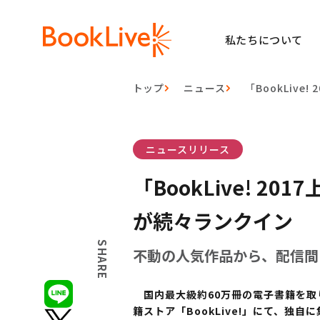
私たちについて
トップ
ニュース
「BookLiv
ニュースリリース
「BookLive! 
が続々ランクイン
SHARE
不動の人気作品から、配信間
国内最大級約
60
万冊の電子書籍を取
籍ストア「
BookLive!
」にて、独自に