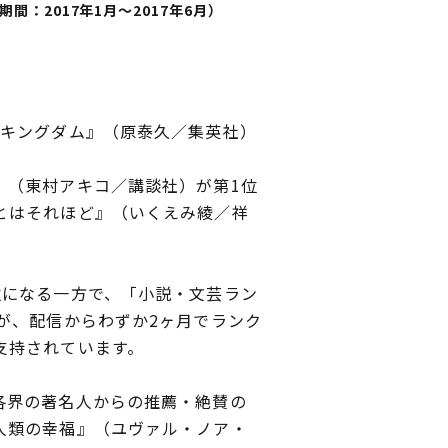
期間：
2017
年
1
月～
2017
年
6
月）
キングダム』（原泰久／集英社）
（東村アキコ／講談社）が第1位
とはそれほど』（いくえみ綾／祥
になる一方で、「小説・文芸ラン
が、配信からわずか2ヶ月でランク
支持されています。
各界の著名人からの推薦・絶賛の
人類の幸福』（ユヴァル・ノア・