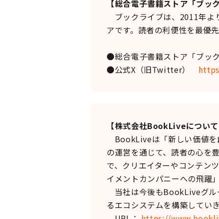
【総合電子書籍ストア「ブッ
ブックライブは、2011年よ
アです。読者の利便性を最優
●総合電子書籍ストア「ブッ
●公式X（旧Twitter）
http
【株式会社BookLiveについ
BookLiveは「新しい価
の運営を通じて、読者の心を豊
で、クリエイターやコンテン
イメントカンパニーへの飛躍
当社は今後もBookLive
るエコシステムを構築してい
URL：
https://www.bookli