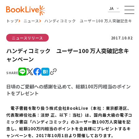
JA
トップ
ニュース
ハンディコミック ユーザー100 万人突破記念キャ
ニュースリリース
2017.10.02
ハンディコミック ユーザー100 万人突破記念キ
ャンペーン
SHARE
日頃のご愛顧への感謝を込めて、総額100万円相当のポイン
トをプレゼント
電子書籍を取り扱う株式会社
BookLive
（本社：東京都港区、
代表取締役社長：淡野
正、以下：当社）は、国内最大級の電子コ
ミック書店「ハンディコミック」のユーザー数
100
万人突破を記
念し、総額
100
万円相当のポイントを会員様にプレゼントするキ
ャンペーンを、
2017
年
10
月
1
日より開催しております。