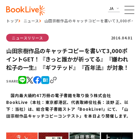
JA
トップ
ニュース
山田宗樹作品のキャッチコピーを書いて3,000ポ
ニュースリリース
2016.04.01
山田宗樹作品のキャッチコピーを書いて3,000ポ
イントGET！『きっと誰かが祈ってる』『嫌われ
松子の一生』『ギフテッド』『百年法』が対象！
SHARE
国内最大級約
47
万冊の電子書籍を取り扱う株式会社
BookLive
（本社：東京都港区、代表取締役社長：淡野
正、以
下：当社）は、総合電子書籍ストア「
BookLive!
」
に
て、「山
田宗樹作品キャッチコピーコンテスト」を本日より開催します。