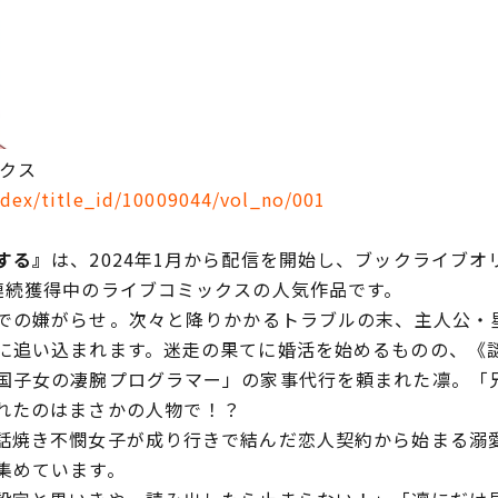
ックス
ndex/title_id/10009044/vol_no/001
する』
は、2024年1月から配信を開始し、ブックライブ
連続獲得中のライブコミックスの人気作品です。
の嫌がらせ――。次々と降りかかるトラブルの末、主人公・
に追い込まれます。迷走の果てに婚活を始めるものの、《
国子女の凄腕プログラマー」の家事代行を頼まれた凛。「
たのはまさかの人物で――！？
焼き不憫女子が成り行きで結んだ恋人契約から始まる溺
集めています。