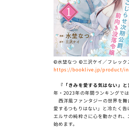
©水埜なつ ©三沢ケイ／フレック
https://booklive.jp/product/i
『「きみを愛する気はない」と
年・2023年の年間ランキングで
西洋風ファンタジーの世界を舞台
愛するつもりはない」と冷たく告
エルサの純粋さに心を動かされ、
始めます。