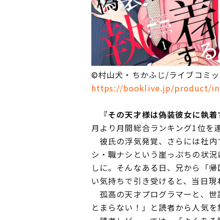
©村山犬・ちかふじ/ライブコミ
https://booklive.jp/product/i
『その天才様は偽装彼女に執着
月より月間総合ランキング1位を
彼氏の浮気発覚、さらには社内で
シ・職ナシという崖っぷちの状況
しに。そんなある日、兄から「帰
い気持ちで引き受けると、当日現れ
孤高の天才プログラマーと、世話
とまらない！」と読者から人気を