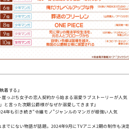
に執着する』
ー崖っぷち女子の恋人契約から始まる溺愛ラブストーリーが人気
い」と言った次期公爵様がなぜか溺愛してきます』
2024年も引き続き“令嬢モノ”ジャンルのマンガが根強い人気
までにない物語が話題。2024年9月にTVアニメ2期の制作も決