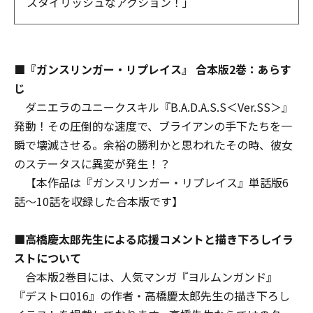
スタイリッシュなアクション！」
■『ガンスリンガー・リプレイス』 合本版2巻：あらす
じ
ダニエラのユニークスキル『B.A.D.A.S.S＜Ver.SS＞』
発動！その圧倒的な速度で、ブライアンの手下たちを一
瞬で壊滅させる。余裕の勝利かと思われたその時、彼女
のステータスに異変が発生！？
【本作品は『ガンスリンガー・リプレイス』単話版6
話～10話を収録した合本版です】
■高橋慶太郎先生による応援コメントと描き下ろしイラ
ストについて
合本版2巻目には、人気マンガ『ヨルムンガンド』
『デストロ016』の作者・高橋慶太郎先生の描き下ろし