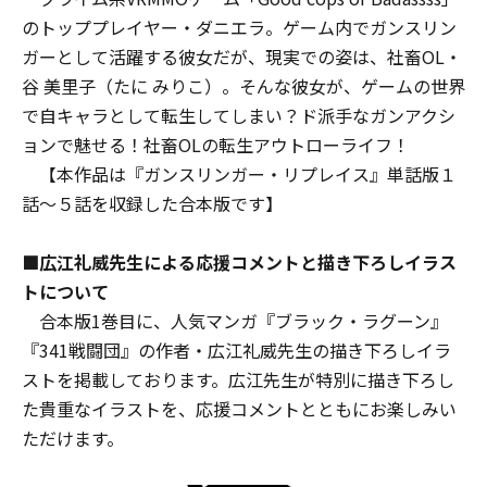
のトッププレイヤー・ダニエラ。ゲーム内でガンスリン
ガーとして活躍する彼女だが、現実での姿は、社畜OL・
谷 美里子（たに みりこ）。そんな彼女が、ゲームの世界
で自キャラとして転生してしまい――？ド派手なガンアクシ
ョンで魅せる！社畜OLの転生アウトローライフ！
【本作品は『ガンスリンガー・リプレイス』単話版１
話～５話を収録した合本版です】
■広江礼威先生による応援コメントと描き下ろしイラス
トについて
合本版1巻目に、人気マンガ『ブラック・ラグーン』
『341戦闘団』の作者・広江礼威先生の描き下ろしイラ
ストを掲載しております。広江先生が特別に描き下ろし
た貴重なイラストを、応援コメントとともにお楽しみい
ただけます。