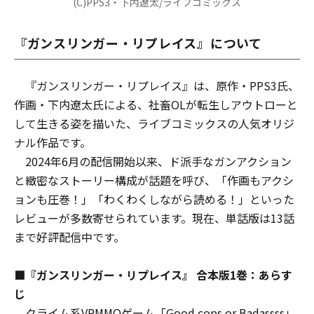
(C)PPS3・下内遼太/ライブコミックス
『ガンスリンガー・リプレイス』について
『ガンスリンガー・リプレイス』は、原作・PPS3氏、
作画・下内遼太氏による、社畜OLが転生しアウトローと
して生きる姿を描いた、ライブコミックスの人気オリジ
ナル作品です。
2024年6月の配信開始以来、ド派手なガンアクション
と緻密なストーリー構成が話題を呼び、「作画もアクシ
ョンも圧巻！」「わくわくしながら読める！」といった
レビューが多数寄せられています。現在、単話版は13話
まで好評配信中です。
■『ガンスリンガー・リプレイス』 合本版1巻：あらす
じ
クライム系VRMMOゲーム「Good cops or Badassss」