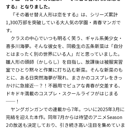
する』となりました。
『その着せ替え人形は恋をする』は、シリーズ累計
1,300万部を突破している大人気の学園・青春マンガで
す。
クラスの中心でいつも明るく笑う、ギャル系美少女・
喜多川海夢。そんな彼女を、同級生の五条新菜は「自分
とはまったく別の世界にいる人」だと思っていました。
雛人形の頭師（かしらし）を目指し、放課後は被服実習
室でひとり黙々と作業に打ち込む新菜。そんな新菜のも
とに、ある日突然海夢が現れ、まさかのコスプレをきっ
かけに急接近…？！不器用でピュアな青春が交差する、
ドキドキ満載のコスプレ・スクールライフがはじまる
──！
ヤングガンガンでの連載から7年。ついに2025年3月に
完結を迎えた本作。同年7月からは待望のアニメSeason
2の放送も決定しており、引き続き高い注目を集めていま