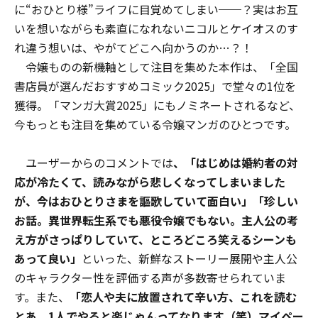
に“おひとり様”ライフに目覚めてしまい──？実はお互
いを想いながらも素直になれないニコルとケイオスのす
れ違う想いは、やがてどこへ向かうのか…？！
令嬢ものの新機軸として注目を集めた本作は、「全国
書店員が選んだおすすめコミック2025」で堂々の1位を
獲得。「マンガ大賞2025」にもノミネートされるなど、
今もっとも注目を集めている令嬢マンガのひとつです。
ユーザーからのコメントでは
、
「はじめは婚約者の対
応が冷たくて、読みながら悲しくなってしまいました
が、今はおひとりさまを謳歌していて面白い」「珍しい
お話。異世界転生系でも悪役令嬢でもない。主人公の考
え方がさっぱりしていて、ところどころ笑えるシーンも
あって良い」
といった、新鮮なストーリー展開や主人公
のキャラクター性を評価する声が多数寄せられていま
す。また、
「恋人や夫に放置されて辛い方、これを読む
とあ、1人でやると楽じゃんってなります（笑）マイペー