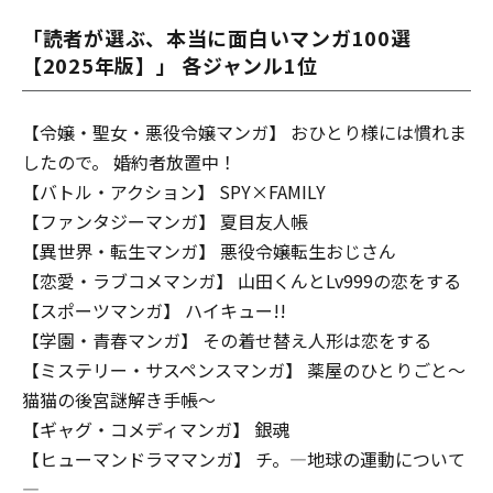
「読者が選ぶ、本当に面白いマンガ100選
【2025年版】」 各ジャンル1位
【令嬢・聖女・悪役令嬢マンガ】 おひとり様には慣れま
したので。 婚約者放置中！
【バトル・アクション】 SPY×FAMILY
【ファンタジーマンガ】 夏目友人帳
【異世界・転生マンガ】 悪役令嬢転生おじさん
【恋愛・ラブコメマンガ】 山田くんとLv999の恋をする
【スポーツマンガ】 ハイキュー!!
【学園・青春マンガ】 その着せ替え人形は恋をする
【ミステリー・サスペンスマンガ】 薬屋のひとりごと～
猫猫の後宮謎解き手帳～
【ギャグ・コメディマンガ】 銀魂
【ヒューマンドラママンガ】 チ。―地球の運動について
―