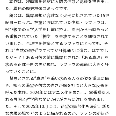
本作は、地動説を題材に人間の信念と葛藤を描き出し
た、異色の歴史群像コミックです。
舞台は、異端思想が容赦なく火刑に処されていた15世
紀ヨーロッパ。神童と呼ばれていた少年・ラファウは、
飛び級での大学入学を目前に控え、周囲から当時もっと
も重視されていた「神学」を専攻することを期待されて
いました。合理性を信条とするラファウにとっても、そ
れは“当然の選択”ですべてが計算通りに進む、はずでし
たが…？！ある日彼の前に異端とされた「ある真理」を
求める正体不明の男が現れ、ラファウの運命は大きく狂
っていくことに――。
禁忌とされる“真理”を追い求める人々の姿を重厚に描
き、知への渇望や信念の強さが胸を打つと大きな反響を
呼んだ本作。2024年にはアニメ化を果たし、緊張感あふ
れる展開と哲学的な問いかけがさらに注目を集めまし
た。そして2025年10月には、待望の舞台化も決定。新た
な表現の場でどのように描かれるのか、ファンの期待が