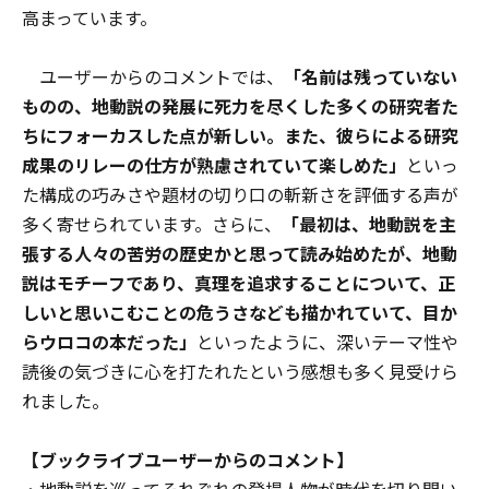
高まっています。
ユーザーからのコメントでは、
「名前は残っていない
ものの、地動説の発展に死力を尽くした多くの研究者た
ちにフォーカスした点が新しい。また、彼らによる研究
成果のリレーの仕方が熟慮されていて楽しめた」
といっ
た構成の巧みさや題材の切り口の斬新さを評価する声が
多く寄せられています。さらに、
「最初は、地動説を主
張する人々の苦労の歴史かと思って読み始めたが、地動
説はモチーフであり、真理を追求することについて、正
しいと思いこむことの危うさなども描かれていて、目か
らウロコの本だった」
といったように、深いテーマ性や
読後の気づきに心を打たれたという感想も多く見受けら
れました。
【ブックライブユーザーからのコメント】
・地動説を巡ってそれぞれの登場人物が時代を切り開い