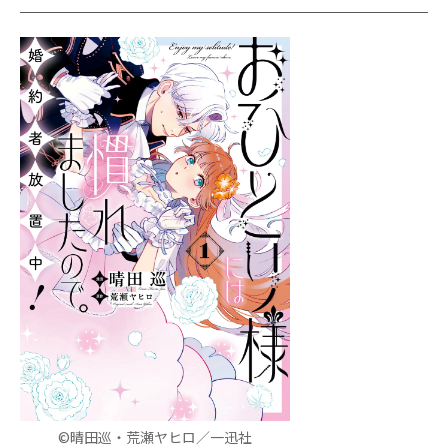
©晴田巡・荒瀬ヤヒロ／一迅社