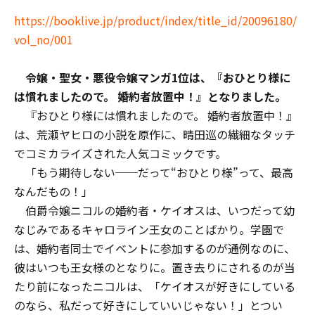
https://booklive.jp/product/index/title_id/20096180/
vol_no/001
令嬢・聖女・悪役令嬢マンガ1位は、『おひとり様に
は慣れましたので。 婚約者放置中！』となりました。
『おひとり様には慣れましたので。 婚約者放置中！』
は、荒瀬ヤヒロの小説を原作に、晴田巡の繊細なタッチ
でコミカライズされた人気コミックです。
「もう期待しない──だって“おひとり様”って、最高
なんだもの！」
伯爵令嬢ニコルの婚約者・ケイオスは、いつだって幼
なじみであるキャロライン王女のことばかり。学園で
は、婚約者同士でイベントに参加するのが通例なのに、
彼はいつも王女様のとなりに。置き去りにされるのが当
たり前になったニコルは、「ケイオスが好きにしている
のなら、私だって好きにしていいじゃない！」とつい