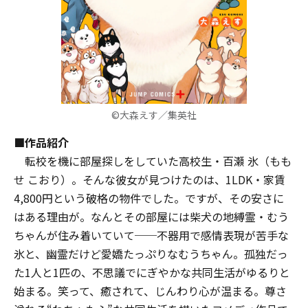
©大森えす／集英社
■作品紹介
転校を機に部屋探しをしていた高校生・百瀬 氷（もも
せ こおり）。そんな彼女が見つけたのは、1LDK・家賃
4,800円という破格の物件でした。ですが、その安さに
はある理由が。なんとその部屋には柴犬の地縛霊・むう
ちゃんが住み着いていて──不器用で感情表現が苦手な
氷と、幽霊だけど愛嬌たっぷりなむうちゃん。孤独だっ
た1人と1匹の、不思議でにぎやかな共同生活がゆるりと
始まる。笑って、癒されて、じんわり心が温まる。尊さ