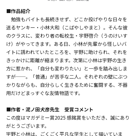
■作品紹介
勉強もバイトも⾧続きせず、どこか投げやりな日々を
送るヤンキー・小林大和（こばやしやまと）。そんな彼
のクラスに、変わり者の転校生・宇野啓介（うのけいす
け）がやってきます。ある日、小林が先輩から怪しいバ
イトに誘われていたところを、宇野に助けられ、それを
きっかけに距離が縮まります。次第に小林は宇野の生き
方に惹かれ、「自分も変わりたい」と一歩を踏み出しま
すが──。「普通」が苦手な二人。それぞれの壁にぶつ
かりながらも、自分らしく生きるために奮闘する、不器
用だけどまっすぐな友情物語です。
■作者・泥ノ田犬彦先生 受賞コメント
この度はマガデミー賞2025 感銘賞をいただき、誠にあり
がとうございます。
宇野と小林は、ごくごく平凡な学生として描いていま