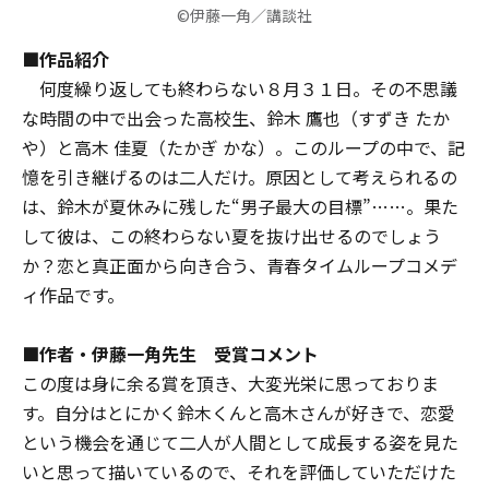
©伊藤一角／講談社
■作品紹介
何度繰り返しても終わらない８月３１日――。その不思議
な時間の中で出会った高校生、鈴木 鷹也（すずき たか
や）と高木 佳夏（たかぎ かな）。このループの中で、記
憶を引き継げるのは二人だけ。原因として考えられるの
は、鈴木が夏休みに残した“男子最大の目標”……。果た
して彼は、この終わらない夏を抜け出せるのでしょう
か？恋と真正面から向き合う、青春タイムループコメデ
ィ作品です。
■作者・伊藤一角先生 受賞コメント
この度は身に余る賞を頂き、大変光栄に思っておりま
す。自分はとにかく鈴木くんと高木さんが好きで、恋愛
という機会を通じて二人が人間として成長する姿を見た
いと思って描いているので、それを評価していただけた