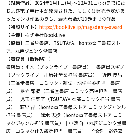
【対象作品】
2024年1月1日(月)～12月31日(火)までに紙
および電子単行本が発売された、もしくは発売予定があ
ったマンガ作品のうち、最大巻数が10巻までの作品
【特設サイト】
https://booklive.jp/magademy-award
【主催】
株式会社BookLive
【協賛】
三省堂書店、TSUTAYA、honto電子書籍スト
ア、丸善ジュンク堂書店
【審査員（敬称略）】
書店員すず木（ブックライブ 書店員）｜書店員スギノ
（ブックライブ 出版社営業担当 書店員）｜近西 良昌
（三省堂書店 コミック・雑誌・語学学参担当 書店
員）｜足立 菜摘（三省堂書店 コミック売場担当 書店
員）｜児玉 佳菜子（TSUTAYA 本部コミック担当 書店
員）｜荻野 晶（honto電子書籍ストア コミックジャンル
担当 書店員）｜鈴木 志歩（honto電子書籍ストア コミ
ックジャンル担当 書店員）｜小磯 洋（丸善ジュンク堂書
店 コミック仕入統括担当 書店員） 全8名 ※各審