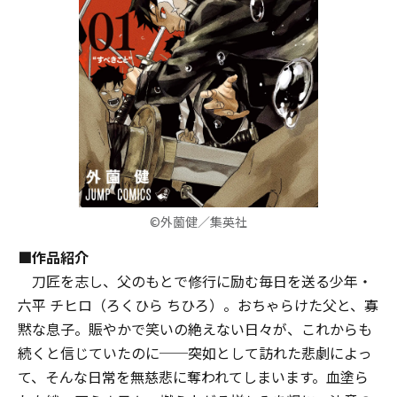
©外薗健／集英社
■作品紹介
刀匠を志し、父のもとで修行に励む毎日を送る少年・
六平 チヒロ（ろくひら ちひろ）。おちゃらけた父と、寡
黙な息子。賑やかで笑いの絶えない日々が、これからも
続くと信じていたのに──突如として訪れた悲劇によっ
て、そんな日常を無慈悲に奪われてしまいます。血塗ら