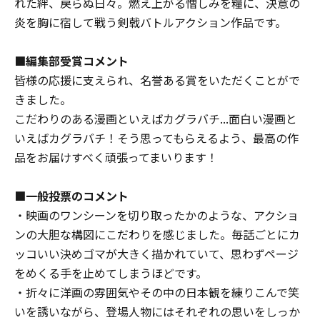
れた絆、戻らぬ日々。燃え上がる憎しみを糧に、決意の
炎を胸に宿して戦う剣戟バトルアクション作品です。
■編集部受賞コメント
皆様の応援に支えられ、名誉ある賞をいただくことがで
きました。
こだわりのある漫画といえばカグラバチ...面白い漫画と
いえばカグラバチ！そう思ってもらえるよう、最高の作
品をお届けすべく頑張ってまいります！
■一般投票のコメント
・映画のワンシーンを切り取ったかのような、アクショ
ンの大胆な構図にこだわりを感じました。毎話ごとにカ
ッコいい決めゴマが大きく描かれていて、思わずページ
をめくる手を止めてしまうほどです。
・折々に洋画の雰囲気やその中の日本観を練りこんで笑
いを誘いながら、登場人物にはそれぞれの思いをしっか