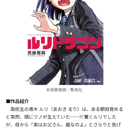
©眞藤雅興／集英社
■作品紹介
高校生の青木 ルリ（あおき るり）は、ある朝目覚める
と突然、頭にツノが生えていた──!? 驚くルリでした
が、母から「実はお父さん、龍なのよ」とさらりと告げ