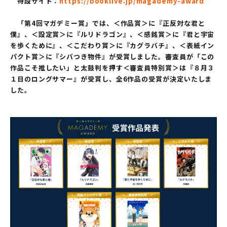
特設サイト：
https://booklive.jp/magademy-award
「第4回マガデミー賞」では、＜作品賞＞に『正反対な君と
僕』、＜設定賞＞に『ルリドラゴン』、＜感銘賞＞に『君と宇宙
を歩くために』、＜こだわり賞＞に『カグラバチ』、＜表紙イン
パクト賞＞に『シバつき物件』が受賞しました。審査員が「この
作品こそ推したい」と太鼓判を押す＜審査員特別賞＞は『８月３
１日のロングサマー』が受賞し、全6作品の受賞が決定いたしま
した。