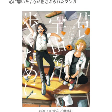
心に響いた / 心が揺さぶられたマンガ
©泥ノ田犬彦／講談社