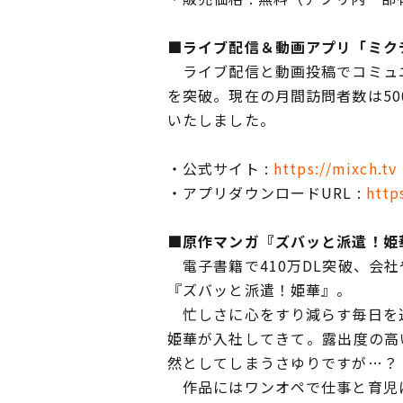
■ライブ配信＆動画アプリ「ミク
ライブ配信と動画投稿でコミュニケ
を突破。現在の月間訪問者数は500
いたしました。
・公式サイト :
https://mixch.tv
・アプリダウンロードURL :
http
■原作マンガ『ズバッと派遣！姫
電子書籍で410万DL突破、会
『ズバッと派遣！姫華』。
忙しさに心をすり減らす毎日を送
姫華が入社してきて――。露出度
然としてしまうさゆりですが…？
作品にはワンオペで仕事と育児に