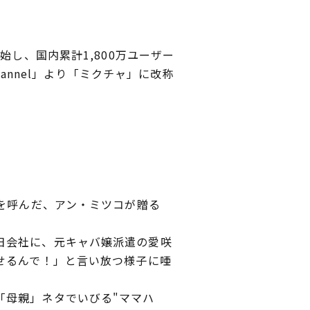
し、国内累計1,800万ユーザー
annel」より「ミクチャ」に改称
を呼んだ、アン・ミツコが贈る
日会社に、元キャバ嬢派遣の愛咲
みせるんで！」と言い放つ様子に唖
母親」ネタでいびる"ママハ