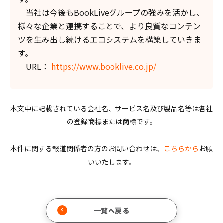
当社は今後もBookLiveグループの強みを活かし、
様々な企業と連携することで、より良質なコンテン
ツを生み出し続けるエコシステムを構築していきま
す。
URL：
https://www.booklive.co.jp/
本文中に記載されている会社名、サービス名及び製品名等は各社
の登録商標または商標です。
本件に関する報道関係者の方のお問い合わせは、
こちらから
お願
いいたします。
一覧へ戻る