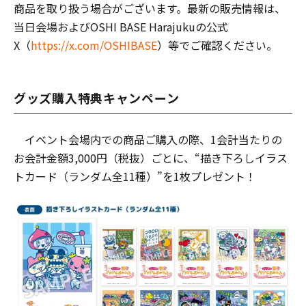
商品を取り扱う場合がございます。最新の販売情報は、
当日会場およびOSHI BASE Harajukuの公式
X（
https://x.com/OSHIBASE
）
等でご確認ください。
グッズ購入特典キャンペーン
イベント会場内での商品ご購入の際、1会計当たりの
お会計金額3,000円（税抜）ごとに、“描き下ろしイラス
トカード（ランダム全11種）”を1枚プレゼント！