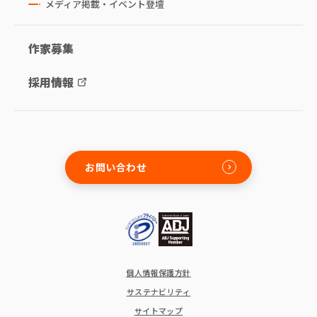
メディア掲載・イベント登壇
作家募集
採用情報
お問い合わせ
個人情報保護方針
サステナビリティ
サイトマップ