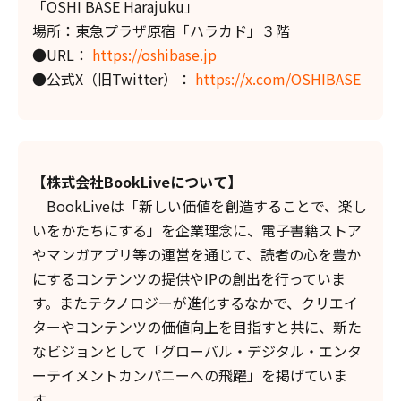
「OSHI BASE Harajuku」
場所：東急プラザ原宿「ハラカド」３階
●URL：
https://oshibase.jp
●公式X（旧Twitter）：
https://x.com/OSHIBASE
【株式会社BookLiveについて】
BookLiveは「新しい価値を創造することで、楽し
いをかたちにする」を企業理念に、電子書籍ストア
やマンガアプリ等の運営を通じて、読者の心を豊か
にするコンテンツの提供やIPの創出を行っていま
す。またテクノロジーが進化するなかで、クリエイ
ターやコンテンツの価値向上を目指すと共に、新た
なビジョンとして「グローバル・デジタル・エンタ
ーテイメントカンパニーへの飛躍」を掲げていま
す。