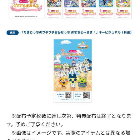
※配布予定枚数に達し次第、特典配布は終了となりま
す。予めご了承ください。
※画像はイメージです。実際のアイテムとは異なる場