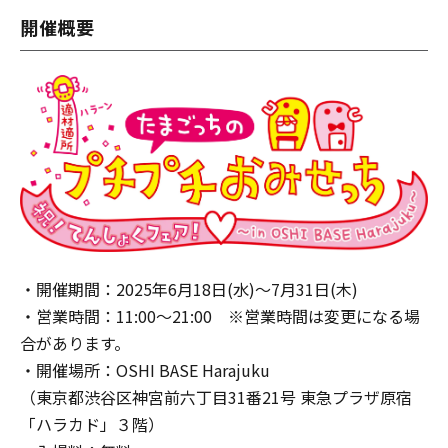
開催概要
・開催期間：2025年6月18日(水)～7月31日(木)
・営業時間：11:00〜21:00 ※営業時間は変更になる場
合があります。
・開催場所：OSHI BASE Harajuku
（東京都渋谷区神宮前六丁目31番21号 東急プラザ原宿
「ハラカド」３階）