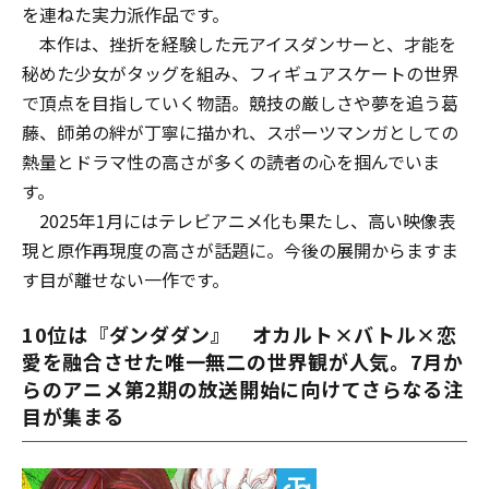
を連ねた実力派作品です。
本作は、挫折を経験した元アイスダンサーと、才能を
秘めた少女がタッグを組み、フィギュアスケートの世界
で頂点を目指していく物語。競技の厳しさや夢を追う葛
藤、師弟の絆が丁寧に描かれ、スポーツマンガとしての
熱量とドラマ性の高さが多くの読者の心を掴んでいま
す。
2025年1月にはテレビアニメ化も果たし、高い映像表
現と原作再現度の高さが話題に。今後の展開からますま
す目が離せない一作です。
10位は『ダンダダン』
オカルト×バトル×恋
愛を融合させた唯一無二の世界観が人気。7月か
らのアニメ第2期の放送開始に向けてさらなる注
目が集まる