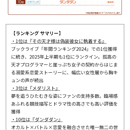
【ランキング サマリー】
・1位は『その天才様は偽装彼女に執着する』
ブックライブ「年間ランキング2024」での1位獲得
に続き、2025年上半期も1位にランクイン。孤高の
天才プログラマーと崖っぷち女子の契約からはじま
る溺愛系恋愛ストーリーに、幅広い女性層から胸キ
ュンの声が続出
・3位は『メダリスト』
夢を追うひたむきな姿にファンの支持多数。臨場感
あふれる競技描写とドラマ性の高さでも高い評価を
獲得
・10位は『ダンダダン』
オカルト×バトル×恋愛を融合させた唯一無二の世