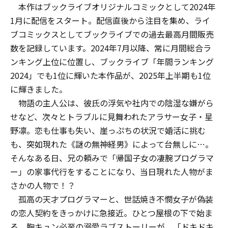
本作はブックライブオリジナルコミックとして2024年
1月に配信をスタート。配信直後から注目を集め、ライ
ブコミックスとしてブックライブでの過去最高月間販売
数を記録しています。2024年7月以降、常に月間総合ラ
ンキング上位に位置し、ブックライブ「年間ランキング
2024」でも1位に輝いた本作品が、2025年上半期も1位
に輝きました。
物語の主人公は、彼氏の浮気や社内での陰湿な嫌がら
せなど、次々とトラブルに見舞われたアラサー女子・星
野凛。恋も仕事も失い、崖っぷちの状況で婚活に挑む
も、突如現れた《謎の無神経男》によって台無しに…。
そんなある日、兄の頼みで「帰国子女の凄腕プログラマ
ー」の家事代行をすることになり、当日現れた人物がま
さかの人物で――！？
孤高の天才プログラマーと、世話焼き不憫女子が偽装
の恋人契約をきっかけに急接近。ひとつ屋根の下で始ま
る、胸キュン必至の溺愛ラブストーリーが、「ドキドキ