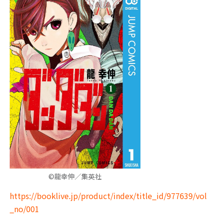
©龍幸伸／集英社
https://booklive.jp/product/index/title_id/977639/vol
_no/001