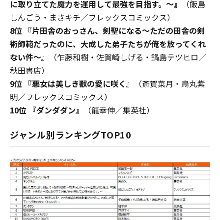
に取り立てた魔力を運用して最強を目指す。～』
（飯島
しんごう・まさキチ／フレックスコミックス）
8位 『片田舎のおっさん、剣聖になる～ただの田舎の剣
術師範だったのに、大成した弟子たちが俺を放ってくれ
ない件～』
（乍藤和樹・佐賀崎しげる・鍋島テツヒロ／
秋田書店）
9位 『悪女は美しき獣の愛に咲く』
（斎賀菜月・烏丸紫
明／フレックスコミックス）
10位 『ダンダダン』
（龍幸伸／集英社）
ジャンル別ランキングTOP10