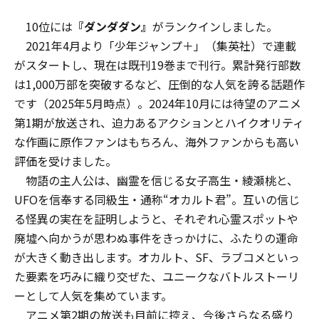
10位には
『ダンダダン』
がランクインしました。
2021年4月より「少年ジャンプ＋」（集英社）で連載
がスタートし、現在は既刊19巻まで刊行。累計発行部数
は1,000万部を突破するなど、圧倒的な人気を誇る話題作
です（2025年5月時点）。2024年10月には待望のアニメ
第1期が放送され、迫力あるアクションとハイクオリティ
な作画に原作ファンはもちろん、海外ファンからも高い
評価を受けました。
物語の主人公は、幽霊を信じる女子高生・綾瀬桃と、
UFOを信奉する同級生・通称“オカルト君”。互いの信じ
る怪異の実在を証明しようと、それぞれ心霊スポットや
廃墟へ向かうが――思わぬ事件をきっかけに、ふたりの運命
が大きく動き出します。オカルト、SF、ラブコメといっ
た要素を巧みに織り交ぜた、ユニークなバトルストーリ
ーとして人気を集めています。
アニメ第2期の放送も目前に控え、今後さらなる盛り