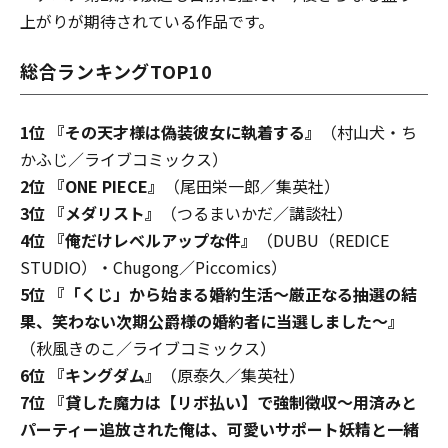
上がりが期待されている作品です。
総合ランキングTOP10
1位 『その天才様は偽装彼女に執着する』
（村山犬・ち
かふじ／ライブコミックス）
2位 『ONE PIECE』
（尾田栄一郎／集英社）
3位 『メダリスト』
（つるまいかだ／講談社）
4位 『俺だけレベルアップな件』
（DUBU（REDICE
STUDIO）・Chugong／Piccomics）
5位 『「くじ」から始まる婚約生活～厳正なる抽選の結
果、笑わない次期公爵様の婚約者に当選しました～』
（秋風きのこ／ライブコミックス）
6位 『キングダム』
（原泰久／集英社）
7位 『貸した魔力は【リボ払い】で強制徴収～用済みと
パーティー追放された俺は、可愛いサポート妖精と一緒