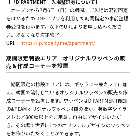
【「D'PARTMENT」入場整理券について】
オープンから7月6日（日）の期間、ご入場は混雑回避
をはかるためLINEアプリを利用した時間指定の事前整理
券受付を行います。以下のURLよりお申し込みくださ
い。※なくなり次第終了
URL：
https://lp.mogily.me/dpartment/
期間限定特設エリア オリジナルワッペンの販
売＆作成コーナーを設置
期間限定の特設エリアには、ギャラリー兼カフェに加
え、韓国で流行しているオリジナルワッペンの販売＆作
成コーナーを設置します。ワッペンはD'PARTMENT限定
の&TEAMオリジナルワッペン4種のほか、英数字やイラ
ストなど800種以上をご用意。自由にデザインいただ
き、その場で世界に1つのオリジナルデザインのワッペン
をお作りいただくことができます。