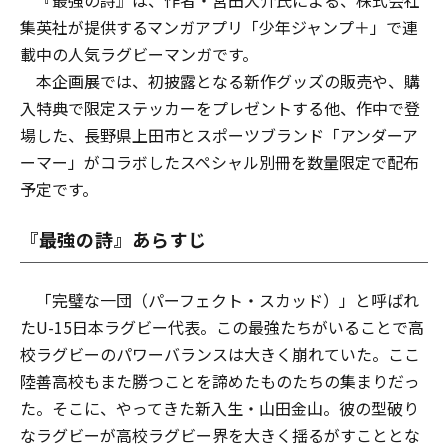
『最強の詩』は、作者・宮田大介氏による、株式会社
集英社が提供するマンガアプリ「少年ジャンプ＋」で連
載中の人気ラグビーマンガです。
本企画展では、初披露となる新作グッズの販売や、購
入特典で限定ステッカーをプレゼントする他、作中で登
場した、長野県上田市とスポーツブランド「アンダーア
ーマー」がコラボしたスペシャル別冊を数量限定で配布
予定です。
『最強の詩』あらすじ
「完璧な一団（パーフェクト・スカッド）」と呼ばれ
たU-15日本ラグビー代表。この最強たちがいることで高
校ラグビーのパワーバランスは大きく崩れていた。ここ
陸善高校もまた勝つことを諦めたものたちの集まりだっ
た。そこに、やってきた新入生・山田金山。彼の型破り
なラグビーが高校ラグビー界を大きく揺るがすこととな