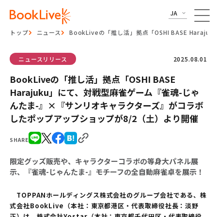
JA
トップ
ニュース
BookLiveの「推し活」拠点「OSHI BASE 
ニュースリリース
2025.08.01
BookLiveの「推し活」拠点「OSHI BASE
Harajuku」にて、対戦型麻雀ゲーム『雀魂-じゃ
んたま-』×『サンリオキャラクターズ』がコラボ
したポップアップショップが8/2（土）より開催
SHARE
限定グッズ販売や、キャラクターコラボの等身大パネル展
示、『雀魂-じゃんたま-』モチーフの全自動麻雀卓を展示！
TOPPANホールディングス株式会社のグループ会社である、株
式会社BookLive（本社：東京都港区・代表取締役社長：淡野
正）は、株式会社Yostar（本社：東京都千代田区・代表取締役