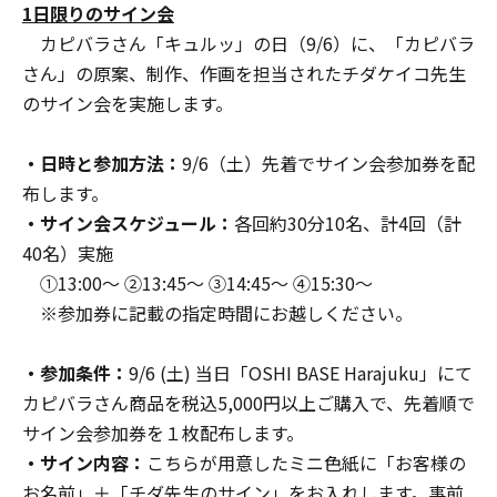
1日限りのサイン会
カピバラさん「キュルッ」の日（9/6）に、「カピバラ
さん」の原案、制作、作画を担当されたチダケイコ先生
のサイン会を実施します。
・日時と参加方法：
9/6（土）先着でサイン会参加券を配
布します。
・サイン会スケジュール：
各回約30分10名、計4回（計
40名）実施
①13:00～ ②13:45～ ③14:45～ ④15:30～
※参加券に記載の指定時間にお越しください。
・参加条件：
9/6 (土) 当日「OSHI BASE Harajuku」にて
カピバラさん商品を税込5,000円以上ご購入で、先着順で
サイン会参加券を１枚配布します。
・サイン内容：
こちらが用意したミニ色紙に「お客様の
お名前」＋「チダ先生のサイン」をお入れします。事前