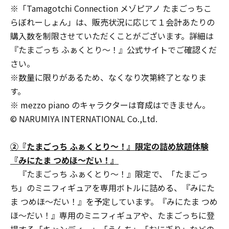
※「Tamagotchi Connection メゾピアノ たまごっちこ
らぼれーしょん」は、販売状況に応じて１会計あたりの
購入数を制限させていただくことがございます。詳細は
『たまごっち ふぁくとり～！』公式サイトでご確認くだ
さい。
※数量に限りがあるため、なくなり次第終了となりま
す。
※ mezzo piano のキャラクターは育成はできません。
© NARUMIYA INTERNATIONAL Co.,Ltd.
②『たまごっち ふぁくとり～！』限定の詰め放題体験
『みにたま つめほ～だい！』
『たまごっち ふぁくとり～！』限定で、「たまごっ
ち」のミニフィギュアを専用ボトルに詰める、『みにた
ま つめほ～だい！』を予定しています。『みにたま つめ
ほ～だい！』専用のミニフィギュアや、たまごっちに登
場する「キャンディー」「うんち」「おにぎり」などの