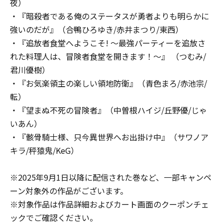
夜）
・『暗殺者である俺のステータスが勇者よりも明らかに
強いのだが』（合鴨ひろゆき/赤井まつり/東西）
・『追放者食堂へようこそ! ～最強パーティーを追放さ
れた料理人は、冒険者食堂を開きます！～』 （つむみ/
君川優樹）
・『お気楽領主の楽しい領地防衛』（青色まろ/赤池宗/
転）
・『望まぬ不死の冒険者』（中曽根ハイジ/丘野優/じゃ
いあん）
・『骸骨騎士様、只今異世界へお出掛け中』（サワノア
キラ/秤猿鬼/KeG）
※2025年9月1日以降に配信された巻など、一部キャンペ
ーン対象外の作品がございます。
※対象作品は作品詳細およびカート画面のクーポンチェ
ックでご確認ください。