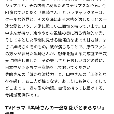
ジュアルと、その内側に秘めたミステリアスな色気。今
回演じていただく「黒崎さん」というキャラクターは、
クールな外見と、その奥底にある常軌を逸したほどの一
途な愛という、非常に難しい二面性を持っています。山
中さんが持つ、冷ややかな視線の奥に宿る情熱的な光、
そしてふとした瞬間に見せる破壊的なまでの甘さは、ま
さに黒崎さんそのもの。彼が演じることで、原作ファン
の方々が夢見た黒崎さんが、想像を超える完成度で三次
元に降臨しました。その美しさと狂おしいほどの愛に、
日本中が沼落ちする覚悟をしておいてください。
豊嶋さんの「確かな演技力」と、山中さんの「圧倒的な
存在感」。お二人が織りなす、あまりにも尊く、そして
どこまでも一途な愛の物語。自信を持ってお届けする、
今期最高傑作です。
TVドラマ『黒崎さんの一途な愛がとまらない』
情報