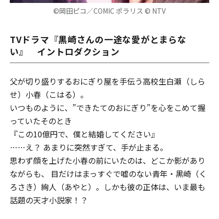
©岡田ピコ／COMIC ポラリス © NTV
TVドラマ『黒崎さんの一途な愛がとまらな
い』 イントロダクション
父が切り盛りするおにぎり屋を手伝う高校生白瀬（しら
せ）小春（こはる）。
いつものように、”できたてのおにぎり”を心をこめて握
っていた――そのとき
『この10億円で、僕と結婚してください』
……え？ あまりに突然すぎて、手が止まる。
思わず顔を上げた小春の前にいたのは、どこか影があり
ながらも、 目だけはまっすぐで嘘のない青年・黒崎（く
ろさき）絢人（あやと）。しかも彼の正体は、いま最も
話題の天才小説家！？