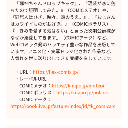
『邪神ちゃんドロップキック』、『理系が恋に落
ちたので証明してみた。』（COMICメテオ）や、
『同居人はひざ、時々、頭のうえ。』、『おじさん
はカワイイものがお好き。』（COMICポラリス）、
『「きみを愛する気はない」と言った次期公爵様が
なぜか溺愛してきます』（COMICアーク）など、
Webコミック発のバラエティ豊かな作品を出版して
います。アニメ化・実写ドラマ化された作品など、
人気作を世に送り出してきた実績を有しています。
・URL：
https://flex-comix.jp/
・レーベルURL
COMICメテオ：
https://kirapo.jp/meteor
COMICポラリス：
https://kirapo.jp/polaris
COMICアーク：
https://booklive.jp/feature/index/id/tk_comicarc