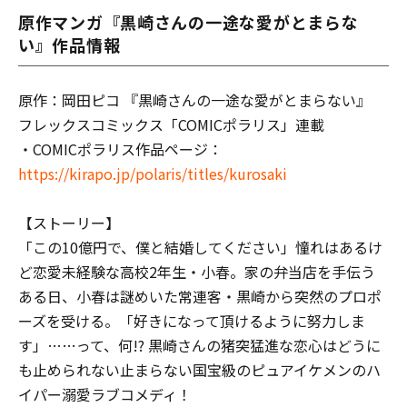
原作マンガ『黒崎さんの一途な愛がとまらな
い』作品情報
原作：岡田ピコ 『黒崎さんの一途な愛がとまらない』
フレックスコミックス「COMICポラリス」連載
・COMICポラリス作品ページ：
https://kirapo.jp/polaris/titles/kurosaki
【ストーリー】
「この10億円で、僕と結婚してください」憧れはあるけ
ど恋愛未経験な高校2年生・小春。家の弁当店を手伝う
ある日、小春は謎めいた常連客・黒崎から突然のプロポ
ーズを受ける。「好きになって頂けるように努力しま
す」……って、何!? 黒崎さんの猪突猛進な恋心はどうに
も止められない止まらない――国宝級のピュアイケメンのハ
イパー溺愛ラブコメディ！