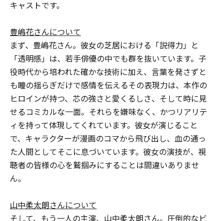
キャストです。
豊嶋花さんについて
まず、豊嶋花さん。彼女の芝居における「説得力」と
「透明感」は、若手俳優の中でも群を抜いています。子
役時代から培われた確かな技術に加え、言葉を発さずと
も瞳の揺らぎだけで感情を伝えるその表現力は、本作の
ヒロインが持つ、芯の強さと愛くるしさ、そして時に見
せるコミカルな一面。それらを嫌味なく、かつリアリテ
ィを持って体現してくれています。彼女が演じること
で、キャラクターが漫画のコマから飛び出し、血の通っ
た人間としてそこに息づいています。彼女の演技が、視
聴者の皆様の心を鷲掴みにすることは間違いありませ
ん。
山中柔太朗さんについて
そして、もう一人の主演、山中柔太朗さん。圧倒的なビ