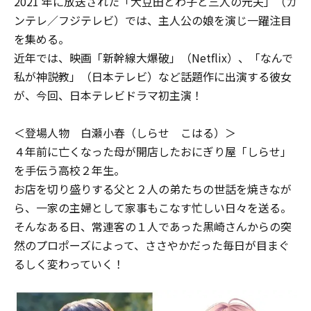
2021 年に放送された「大豆田とわ子と三人の元夫」（カ
ンテレ／フジテレビ）では、主人公の娘を演じ一躍注目
を集める。
近年では、映画「新幹線大爆破」（Netflix）、「なんで
私が神説教」（日本テレビ）など話題作に出演する彼女
が、今回、日本テレビドラマ初主演！
＜登場人物 白瀬小春（しらせ こはる）＞
４年前に亡くなった母が開店したおにぎり屋「しらせ」
を手伝う高校２年生。
お店を切り盛りする父と２人の弟たちの世話を焼きなが
ら、一家の主婦として家事もこなす忙しい日々を送る。
そんなある日、常連客の１人であった黒崎さんからの突
然のプロポーズによって、ささやかだった毎日が目まぐ
るしく変わっていく！