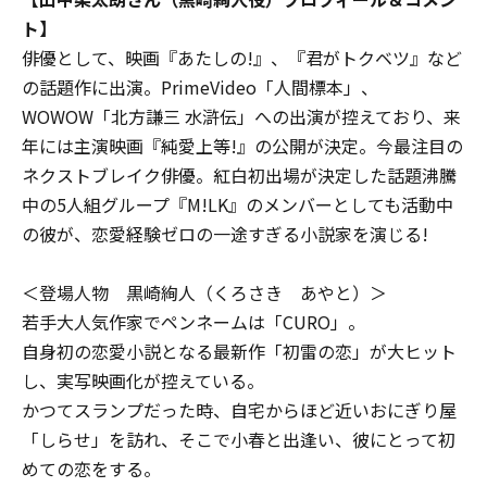
ト】
俳優として、映画『あたしの!』、『君がトクベツ』など
の話題作に出演。PrimeVideo「人間標本」、
WOWOW「北方謙三 水滸伝」への出演が控えており、来
年には主演映画『純愛上等!』の公開が決定。今最注目の
ネクストブレイク俳優。紅白初出場が決定した話題沸騰
中の5人組グループ『M!LK』のメンバーとしても活動中
の彼が、恋愛経験ゼロの一途すぎる小説家を演じる!
＜登場人物 黒崎絢人（くろさき あやと）＞
若手大人気作家でペンネームは「CURO」。
自身初の恋愛小説となる最新作「初雷の恋」が大ヒット
し、実写映画化が控えている。
かつてスランプだった時、自宅からほど近いおにぎり屋
「しらせ」を訪れ、そこで小春と出逢い、彼にとって初
めての恋をする。