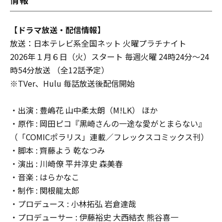
【ドラマ放送・配信情報】
放送：日本テレビ系全国ネット 火曜プラチナイト
2026年１月６日（火）スタート 毎週火曜 24時24分～24
時54分放送 （全12話予定）
※TVer、Hulu 毎話放送後配信開始
・出演 : 豊嶋花 山中柔太朗（M!LK） ほか
・原作 : 岡田ピコ『黒崎さんの一途な愛がとまらない』
（「COMICポラリス」連載／フレックスコミックス刊）
・脚本 : 齊藤よう 乾なつみ
・演出 : 川崎僚 平井淳史 森美春
・音楽 : はらかなこ
・制作 : 関根龍太郎
・プロデュース : 小林拓弘 岩倉達哉
・プロデューサー : 伊藤裕史 大西結衣 熊谷喜一