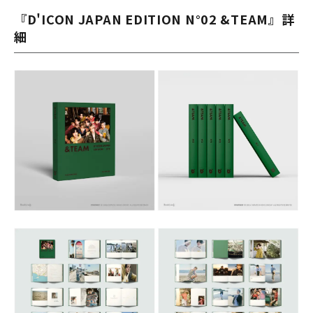
『D'ICON JAPAN EDITION N°02 &TEAM』詳
細