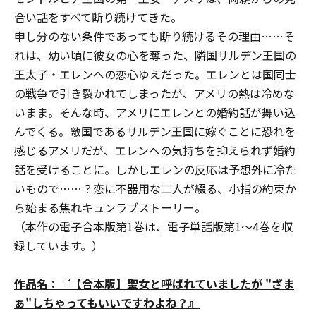
合い話をすべて断り続けてきた。
申し分のない条件であっても断り続けるその理由……そ
れは、幼い頃に彼女の心を奪った、隣国サルデン王国の
王太子・エレンへの恋心ゆえだった。エレンとは国同士
の戦争で引き裂かれてしまったが、アメリの熱は冷めな
いまま――。そんな時、アメリにエレンとの婚約話が舞い込
んでくる。敵国であるサルデン王国に嫁ぐことに恐れを
感じるアメリだが、エレンへの気持ちを抑えられず婚約
話を受けることに。しかしエレンの反応は予想外に冷た
いもので……？恋に不器用な二人が綴る、小指の約束か
ら始まる焦れキュンラブストーリー。
（本作の電子合本版第1巻は、電子単話版第1～4巻を収
録しています。）
作品名：『【合本版】聖女と呼ばれていましたが "ざま
ぁ"しちゃってもいいですわよね？』