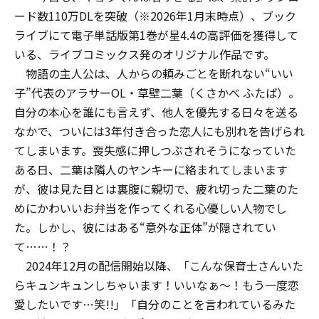
ード数110万DLを突破（※2026年1月末時点）、ブック
ライブにて電子単話版第1巻が星4.4の高評価を獲得して
いる、ライブコミックス発のオリジナル作品です。
物語の主人公は、人からの頼みごとを断れない“いい
子”代表のアラサーOL・草壁二葉（くさかべ ふたば）。
自分の本心を誰にも言えず、他人を優先する日々を送る
なかで、ついには3年付き合った恋人にも別れを告げられ
てしまいます。喪失感に押しつぶされそうになっていた
ある日、二葉は隣人のヤンキーに絡まれてしまいます
が、彼は見た目とは裏腹に親切で、疲れ切った二葉のた
めにかわいいお弁当を作ってくれる心優しい人物でし
た。しかし、彼にはある“意外な正体”が隠されてい
て……！？
2024年12月の配信開始以降、「こんな保育士さんいた
らキュンキュンしちゃいます！いいなぁ〜！もう一度恋
愛したいです…笑!!」「自分のことを言われているみた