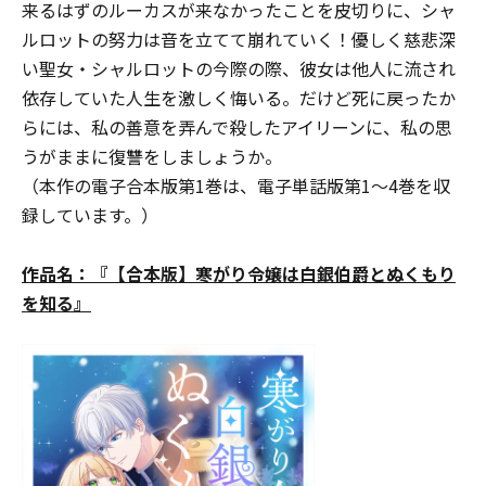
来るはずのルーカスが来なかったことを皮切りに、シャ
ルロットの努力は音を立てて崩れていく――！優しく慈悲深
い聖女・シャルロットの今際の際、彼女は他人に流され
依存していた人生を激しく悔いる。だけど死に戻ったか
らには、私の善意を弄んで殺したアイリーンに、私の思
うがままに復讐をしましょうか――。
（本作の電子合本版第1巻は、電子単話版第1～4巻を収
録しています。）
作品名：『【合本版】寒がり令嬢は白銀伯爵とぬくもり
を知る』