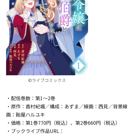
©ライブコミックス
・配信巻数：第1～2巻
・原作：香村紀颯／構成：あずま／線画：西見／背景線
画：飴屋ハルユキ
・価格：第1巻770円（税込）、第2巻660円（税込）
・ブックライブ作品URL：