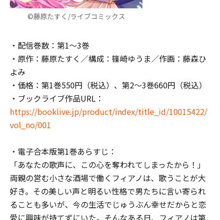
©藤原たすく/ライブコミックス
・配信巻数：第1～3巻
・原作：藤原たすく／構成：篠崎ゆうま／作画：藤森ひ
よみ
・価格：第1巻550円（税込）、第2～3巻660円（税込）
・ブックライブ作品URL：
https://booklive.jp/product/index/title_id/10015422/
vol_no/001
・電子合本版第1巻あらすじ：
「あなたの歌声に、この心を奪われてしまったから！」
両親の営む小さな酒場で働くフィアノは、歌うことが大
好き。その美しい声と明るい性格で男たちに言い寄られ
ることも多いが、今の生活でじゅうぶん幸せだからと恋
愛に興味が持てずにいた。そんなある日、フィアノは第