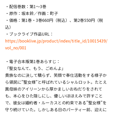
・配信巻数：第1～3巻
・原作：坂本鈴／作画：町子
・価格：第1巻・3巻660円（税込）、第2巻550円（税
込）
・ブックライブ作品URL：
https://booklive.jp/product/index/title_id/10015439/
vol_no/001
・電子合本版第1巻あらすじ：
「聖女なんて、もう、ごめんよ」
貴族なのに決して驕らず、笑顔で奉仕活動をする様子か
ら領民に”聖女様”と呼ばれているシャルロット。たとえ
異母妹のアイリーンから厚かましいおねだりをされて
も、本心をひた隠しにし、優しいほほえみで許すこと
で、彼女は婚約者・ルーカスとの約束である”聖女様”を
守り続けていた。しかしある日のパーティー前、迎えに