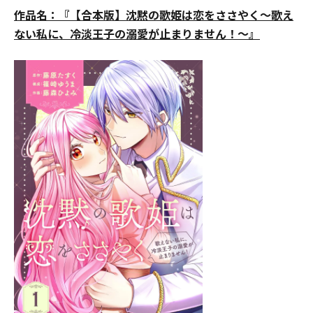
作品名：『【合本版】沈黙の歌姫は恋をささやく～歌え
ない私に、冷淡王子の溺愛が止まりません！～』