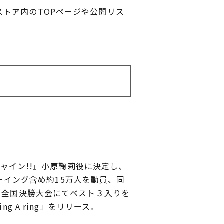
トア内のTOPページや公開リス
シャイン!!』小原鞠莉役に決定し、
ューイング含め約15万人を動員、同
リ全国決勝大会にてベスト３入りを
 A ring」をリリース。