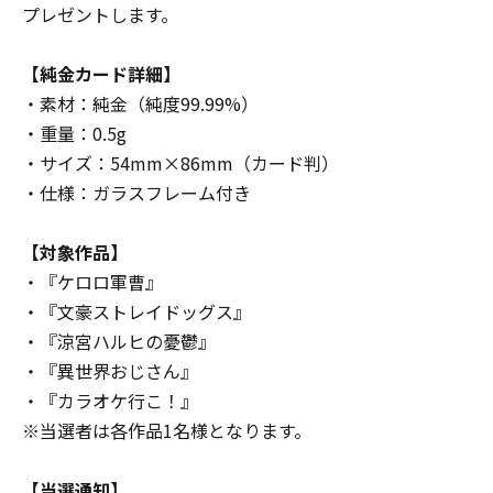
プレゼントします。
【純金カード詳細】
・素材：純金（純度99.99%）
・重量：0.5g
・サイズ：54mm×86mm（カード判）
・仕様：ガラスフレーム付き
【対象作品】
・『ケロロ軍曹』
・『文豪ストレイドッグス』
・『涼宮ハルヒの憂鬱』
・『異世界おじさん』
・『カラオケ行こ！』
※当選者は各作品1名様となります。
【当選通知】