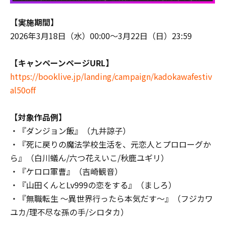
【実施期間】
2026年3月18日（水）00:00～3月22日（日）23:59
【キャンペーンページURL】
https://booklive.jp/landing/campaign/kadokawafestiv
al50off
【対象作品例】
・『ダンジョン飯』（九井諒子）
・『死に戻りの魔法学校生活を、元恋人とプロローグか
ら』（白川蟻ん/六つ花えいこ/秋鹿ユギリ）
・『ケロロ軍曹』（吉崎観音）
・『山田くんとLv999の恋をする』（ましろ）
・『無職転生 ～異世界行ったら本気だす～』（フジカワ
ユカ/理不尽な孫の手/シロタカ）