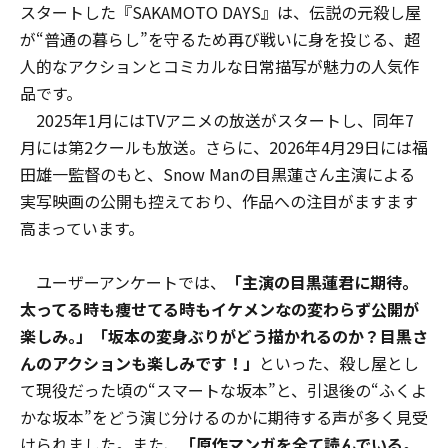
スタートした『SAKAMOTO DAYS』は、伝説の元殺し屋
が“普通の暮らし”を守るため再び戦いに身を投じる、超
人的なアクションとコミカルな日常描写が魅力の人気作
品です。
2025年1月にはTVアニメの放送がスタートし、同年7
月には第2クールも放送。さらに、2026年4月29日には福
田雄一監督のもと、Snow Manの目黒蓮さん主演による
実写映画の公開も控えており、作品への注目がますます
高まっています。
ユーザーアンケートでは、
「主演の目黒蓮君に期待。
太ってる時も痩せてる時もイケメンなの変わらず公開が
楽しみ｡」
「坂本の変身ぶりがどう描かれるのか？目黒さ
んのアクションも楽しみです！」
といった、殺し屋とし
て現役だった頃の“スマートな坂本”と、引退後の“ふくよ
かな坂本”をどう演じ分けるのかに期待する声が多く見受
けられました。また、
「原作マンガを全て読んでいる。