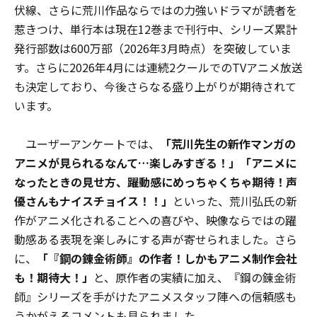
伏線、さらに荒川作品ならではの力強いドラマが読者を
惹きつけ、単行本は現在12巻まで刊行中、シリーズ累計
発行部数は600万部（2026年3月時点）を突破していま
す。さらに2026年4月には連続2クールでのTVアニメ放送
も決定しており、今後さらなる盛り上がりが期待されて
います。
ユーザーアンケートでは、
「荒川先生の新作マンガの
アニメが見られるなんて…楽しみすぎる！」「アニメに
なったときの見せ方、躍動感にめっちゃくちゃ期待！声
優さんもナイスチョイス！！」
といった、荒川弘氏の新
作がアニメ化されることへの喜びや、映像ならではの躍
動感ある表現を楽しみにする声が寄せられました。さら
に、
「『鋼の錬金術師』の作者！しかもアニメ制作会社
も！期待大！」
と、原作者の実績に加え、『鋼の錬金術
師』シリーズを手がけたアニメスタッフ陣への信頼感も
うかがえるコメントも見られました。