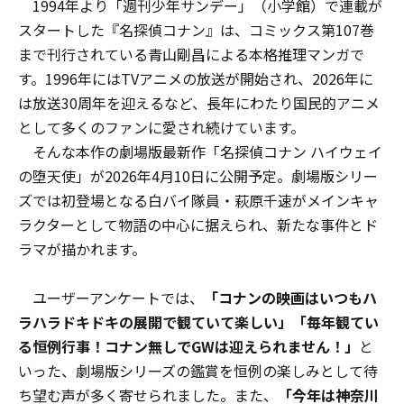
1994年より「週刊少年サンデー」（小学館）で連載が
スタートした『名探偵コナン』は、コミックス第107巻
まで刊行されている青山剛昌による本格推理マンガで
す。1996年にはTVアニメの放送が開始され、2026年に
は放送30周年を迎えるなど、長年にわたり国民的アニメ
として多くのファンに愛され続けています。
そんな本作の劇場版最新作「名探偵コナン ハイウェイ
の堕天使」が2026年4月10日に公開予定。劇場版シリー
ズでは初登場となる白バイ隊員・萩原千速がメインキャ
ラクターとして物語の中心に据えられ、新たな事件とド
ラマが描かれます。
ユーザーアンケートでは、
「コナンの映画はいつもハ
ラハラドキドキの展開で観ていて楽しい」「毎年観てい
る恒例行事！コナン無しでGWは迎えられません！」
と
いった、劇場版シリーズの鑑賞を恒例の楽しみとして待
ち望む声が多く寄せられました。また、
「今年は神奈川