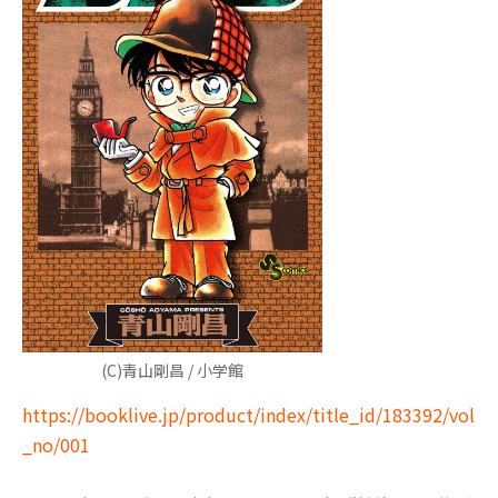
(C)青山剛昌 / 小学館
https://booklive.jp/product/index/title_id/183392/vol
_no/001